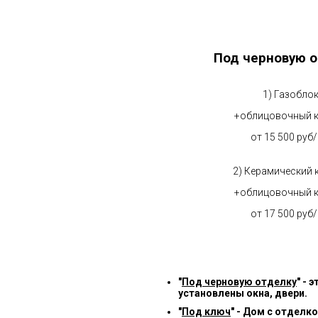
Под черновую о
1) Газобло
+облицовочный 
от 15 500 руб
2) Керамический 
+облицовочный 
от 17 500 руб
"
Под черновую отделку
" -
установлены окна, двери.
"
Под ключ
" - Дом с отделк