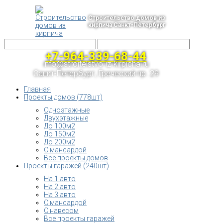
Строительство домов из
кирпича Санкт-Петербург
+7-964-339-68-44
info@stroitelstvo-iz-kirpicha.ru
Санкт-Петербург, Греческий пр. 29
Главная
Проекты домов (778шт)
Одноэтажные
Двухэтажные
До 100м2
До 150м2
До 200м2
С мансардой
Все проекты домов
Проекты гаражей (240шт)
На 1 авто
На 2 авто
На 3 авто
С мансардой
С навесом
Все проекты гаражей