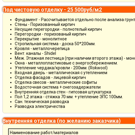
Под чистовую отделку - 25 500руб/м2
Фундамент - Рассчитывается отдельно после анализа грун
Стены - Поризованный кирпич
Несущие перегородки - полнотелый кирпич
Перегородки - поризованый кирпич
Перекрытие - монолитное
Стропильная система - доска 50*200мм.
Кровля - металлочерепица
Вент. каналы - Shidel
Меж. Этажная лестница (при наличии второго этажа) - мо
Окна - металлопластиковые с энергосбережением.
Утепление чердака/кровли - 200мм. (Rokwool)
Входная дверь - металлическая с утеплением
Отделка фасадов - лицевой кирпич
Отделка свесов - металлические софиты
Водосточная система + снегозадержатели
Внутренняя отделка стен - гипсовая штукатурка
Пол 1,2 этажа - стяжка 70 мм. + утепление ЭПС 100мм.
Сан. техническая разводка
Разводка электричества
Внутренняя отделка (по желанию заказчика)
Наименование работ/материалов