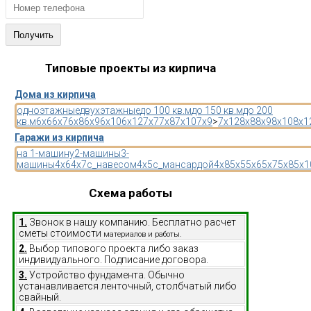
Типовые проекты из кирпича
Дома из кирпича
одноэтажные
двухэтажные
до 100 кв.м
до 150 кв.м
до 200
кв.м
6x6
6x7
6x8
6x9
6x10
6x12
7x7
7x8
7x10
7x9
>
7x12
8x8
8x9
8x10
8x1
Гаражи из кирпича
на 1-машину
2-машины
3-
машины
4x6
4x7
с_навесом
4x5
с_мансардой
4x8
5x5
5x6
5x7
5x8
5x1
Схема работы
1.
Звонок в нашу компанию. Бесплатно расчет
сметы стоимости
материалов и работы.
2.
Выбор типового проекта либо заказ
индивидуального. Подписание договора.
3.
Устройство фундамента. Обычно
устанавливается ленточный, столбчатый либо
свайный.