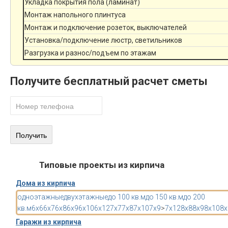
Укладка покрытия пола (ламинат)
Монтаж напольного плинтуса
Монтаж и подключение розеток, выключателей
Установка/подключение люстр, светильников
Разгрузка и разнос/подъем по этажам
Получите бесплатный расчет сметы
Типовые проекты из кирпича
Дома из кирпича
одноэтажные
двухэтажные
до 100 кв.м
до 150 кв.м
до 200
кв.м
6x6
6x7
6x8
6x9
6x10
6x12
7x7
7x8
7x10
7x9
>
7x12
8x8
8x9
8x10
8x
Гаражи из кирпича