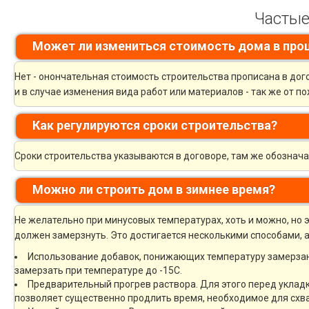
Частые
Может ли измениться стоимость дома в про
Нет - онончательная стоимость строительства прописана в дог
и в случае изменения вида работ или материалов - так же от 
Как регулируются сроки строительства?
Сроки строительства указываются в договоре, там же обознач
Можно ли строить дом в зимнее время?
Не желательно при минусовых температурах, хоть и можно, но э
должен замерзнуть. Это достигается несколькими способами, 
Использование добавок, понижающих температуру замерзан
замерзать при температуре до -15С.
Предварительный прогрев раствора. Для этого перед укладк
позволяет существенно продлить время, необходимое для схв