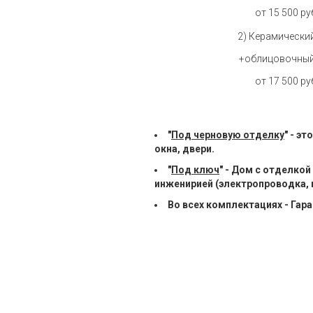
от 15 500 р
2) Керамически
+облицовочный
от 17 500 р
"
Под черновую отделку
" - э
окна, двери.
"
Под ключ
" - Дом с отделко
инженирией (электропроводка,
Во всех комплектациях - Гара