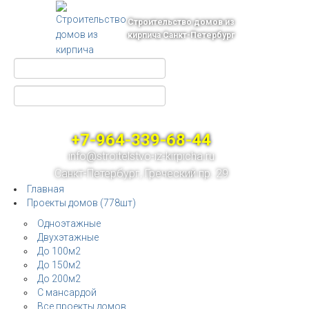
Строительство домов из
кирпича Санкт-Петербург
+7-964-339-68-44
info@stroitelstvo-iz-kirpicha.ru
Санкт-Петербург, Греческий пр. 29
Главная
Проекты домов (778шт)
Одноэтажные
Двухэтажные
До 100м2
До 150м2
До 200м2
С мансардой
Все проекты домов