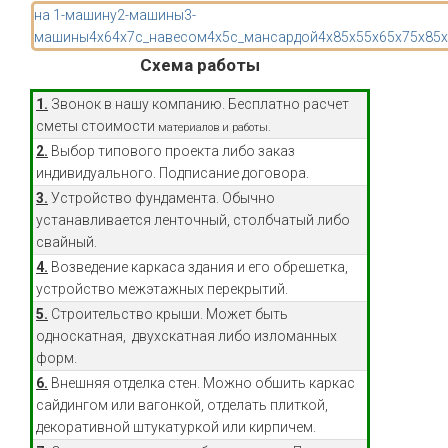
на 1-машину
2-машины
3-
машины
4x6
4x7
с_навесом
4x5
с_мансардой
4x8
5x5
5x6
5x7
5x8
5
Схема работы
1.
Звонок в нашу компанию. Бесплатно расчет
сметы стоимости
материалов и работы.
2.
Выбор типового проекта либо заказ
индивидуального. Подписание договора.
3.
Устройство фундамента. Обычно
устанавливается ленточный, столбчатый либо
свайный.
4.
Возведение каркаса здания и его обрешетка,
устройство межэтажных перекрытий.
5.
Строительство крыши. Может быть
односкатная, двухскатная либо изломанных
форм.
6.
Внешняя отделка стен. Можно обшить каркас
сайдингом или вагонкой, отделать плиткой,
декоративной штукатуркой или кирпичем.