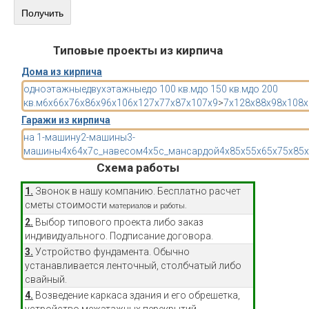
Типовые проекты из кирпича
Дома из кирпича
одноэтажные
двухэтажные
до 100 кв.м
до 150 кв.м
до 200
кв.м
6x6
6x7
6x8
6x9
6x10
6x12
7x7
7x8
7x10
7x9
>
7x12
8x8
8x9
8x10
8x
Гаражи из кирпича
на 1-машину
2-машины
3-
машины
4x6
4x7
с_навесом
4x5
с_мансардой
4x8
5x5
5x6
5x7
5x8
5
Схема работы
1.
Звонок в нашу компанию. Бесплатно расчет
сметы стоимости
материалов и работы.
2.
Выбор типового проекта либо заказ
индивидуального. Подписание договора.
3.
Устройство фундамента. Обычно
устанавливается ленточный, столбчатый либо
свайный.
4.
Возведение каркаса здания и его обрешетка,