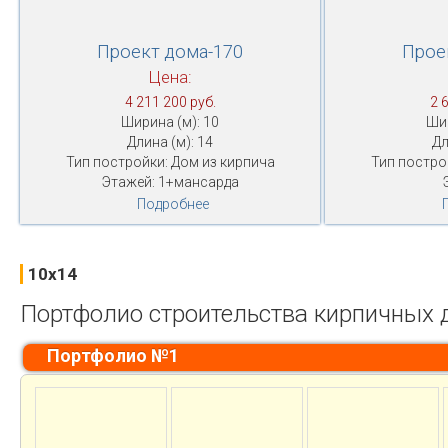
Проект дома-170
Прое
Цена:
4 211 200 руб.
2 
Ширина (м): 10
Шир
Длина (м): 14
Дл
Тип постройки: Дом из кирпича
Тип постро
Этажей: 1+мансарда
Подробнее
10x14
Портфолио строительства кирпичных
Портфолио №1