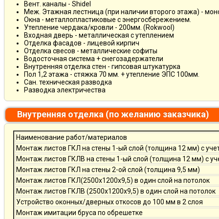
Вент. каналы - Shidel
Меж. Этажная лестница (при наличии второго этажа) - мо
Окна - металлопластиковые с энергосбережением.
Утепление чердака/кровли - 200мм. (Rokwool)
Входная дверь - металлическая с утеплением
Отделка фасадов - лицевой кирпич
Отделка свесов - металлические софиты
Водосточная система + снегозадержатели
Внутренняя отделка стен - гипсовая штукатурка
Пол 1,2 этажа - стяжка 70 мм. + утепление ЭПС 100мм.
Сан. техническая разводка
Разводка электричества
Внутренняя отделка (по желанию заказчика)
Наименование работ/материалов
Монтаж листов ГКЛ на стены 1-ый слой (толщина 12 мм) с уче
Монтаж листов ГКЛВ на стены 1-ый слой (толщина 12 мм) с у
Монтаж листов ГКЛ на стены 2-ой слой (толщина 9,5 мм)
Монтаж листов ГКЛ(2500х1200х9,5) в один слой на потолок
Монтаж листов ГКЛВ (2500х1200х9,5) в один слой на потолок
Устройство оконных/дверных откосов до 100 мм в 2 слоя
Монтаж имитации бруса по обрешетке