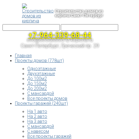
Строительство домов из
кирпича Санкт-Петербург
+7-964-339-68-44
info@stroitelstvo-iz-kirpicha.ru
Санкт-Петербург, Греческий пр. 29
Главная
Проекты домов (778шт)
Одноэтажные
Двухэтажные
До 100м2
До 150м2
До 200м2
С мансардой
Все проекты домов
Проекты гаражей (240шт)
На 1 авто
На 2 авто
На 3 авто
С мансардой
С навесом
Все проекты гаражей