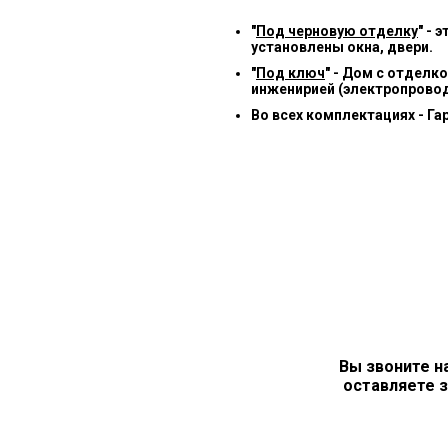
"
Под черновую отделку
" -
установлены окна, двери.
"
Под ключ
" - Дом с отделк
инженирией (электропровод
Во всех комплектациях - Га
Вы звоните н
оставляете з