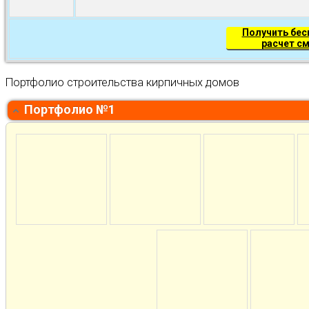
Получить бе
расчет с
Портфолио строительства кирпичных домов
Портфолио №1