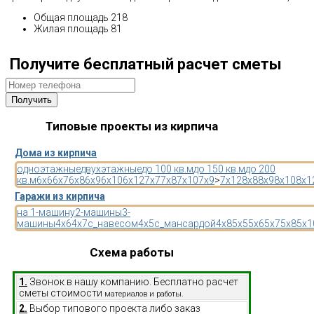
Общая площадь 218
Жилая площадь 81
Получите бесплатный расчет сметы
Типовые проекты из кирпича
Дома из кирпича
одноэтажные
двухэтажные
до 100 кв.м
до 150 кв.м
до 200
кв.м
6x6
6x7
6x8
6x9
6x10
6x12
7x7
7x8
7x10
7x9
>
7x12
8x8
8x9
8x10
8x1
Гаражи из кирпича
на 1-машину
2-машины
3-
машины
4x6
4x7
с_навесом
4x5
с_мансардой
4x8
5x5
5x6
5x7
5x8
5x1
Схема работы
1.
Звонок в нашу компанию. Бесплатно расчет
сметы стоимости
материалов и работы.
2.
Выбор типового проекта либо заказ