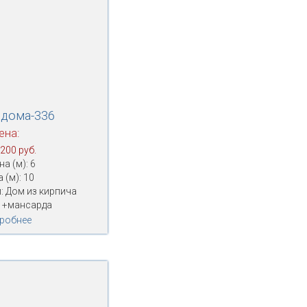
 дома-336
ена:
 200 руб.
а (м): 6
 (м): 10
: Дом из кирпича
1+мансарда
робнее