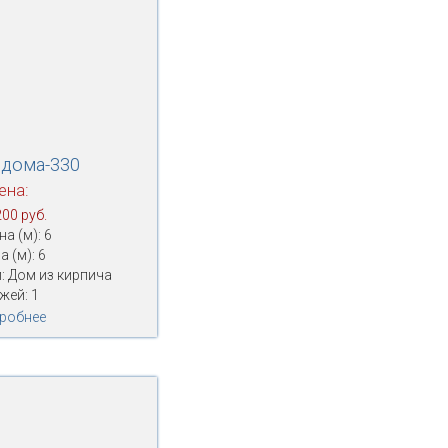
 дома-330
ена:
200 руб.
а (м): 6
а (м): 6
: Дом из кирпича
жей: 1
робнее