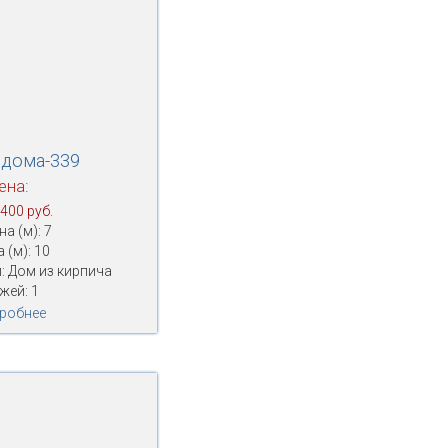
 дома-339
ена:
 400 руб.
а (м): 7
 (м): 10
: Дом из кирпича
жей: 1
робнее