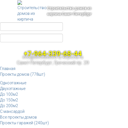
Строительство домов из
кирпича Санкт-Петербург
+7-964-339-68-44
info@stroitelstvo-iz-kirpicha.ru
Санкт-Петербург, Греческий пр. 29
Главная
Проекты домов (778шт)
Одноэтажные
Двухэтажные
До 100м2
До 150м2
До 200м2
С мансардой
Все проекты домов
Проекты гаражей (240шт)