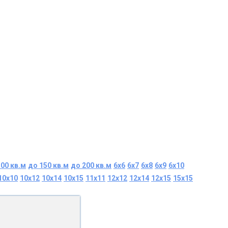
100 кв.м
до 150 кв.м
до 200 кв.м
6x6
6x7
6x8
6x9
6x10
10x10
10x12
10x14
10x15
11x11
12x12
12x14
12x15
15x15