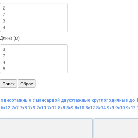
Длина (м)
одноэтажные
с мансардой
двухэтажные
круглогодичные
до 
6x12
7x7
7x8
7x9
7x10
7x12
8x8
8x9
8x10
8x12
8x14
9x9
9x10
9x12