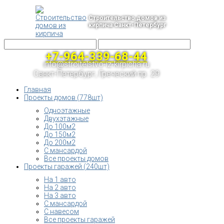
Строительство домов из
кирпича Санкт-Петербург
+7-964-339-68-44
info@stroitelstvo-iz-kirpicha.ru
Санкт-Петербург, Греческий пр. 29
Главная
Проекты домов (778шт)
Одноэтажные
Двухэтажные
До 100м2
До 150м2
До 200м2
С мансардой
Все проекты домов
Проекты гаражей (240шт)
На 1 авто
На 2 авто
На 3 авто
С мансардой
С навесом
Все проекты гаражей