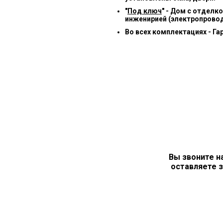
"
Под ключ
" - Дом с отделк
инженирией (электропровод
Во всех комплектациях - Га
Вы звоните н
оставляете з