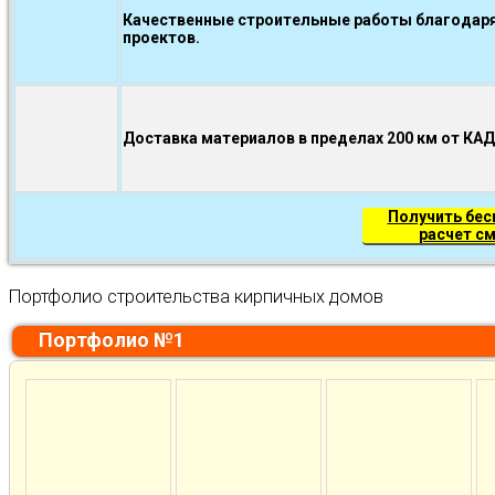
Качественные строительные работы благодаря
проектов.
Доставка материалов в пределах 200 км от КА
Получить бе
расчет с
Портфолио строительства кирпичных домов
Портфолио №1