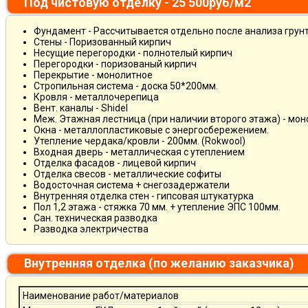
Под чистовую отделку - 25 500руб/м2
Фундамент - Рассчитывается отдельно после анализа грун
Стены - Поризованный кирпич
Несущие перегородки - полнотелый кирпич
Перегородки - поризованый кирпич
Перекрытие - монолитное
Стропильная система - доска 50*200мм.
Кровля - металлочерепица
Вент. каналы - Shidel
Меж. Этажная лестница (при наличии второго этажа) - мо
Окна - металлопластиковые с энергосбережением.
Утепление чердака/кровли - 200мм. (Rokwool)
Входная дверь - металлическая с утеплением
Отделка фасадов - лицевой кирпич
Отделка свесов - металлические софиты
Водосточная система + снегозадержатели
Внутренняя отделка стен - гипсовая штукатурка
Пол 1,2 этажа - стяжка 70 мм. + утепление ЭПС 100мм.
Сан. техническая разводка
Разводка электричества
Внутренняя отделка (по желанию заказчика)
Наименование работ/материалов