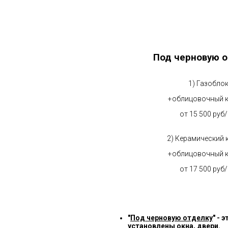
Под черновую о
1) Газобло
+облицовочный 
от 15 500 руб
2) Керамический 
+облицовочный 
от 17 500 руб
"
Под черновую отделку
" -
установлены окна, двери.