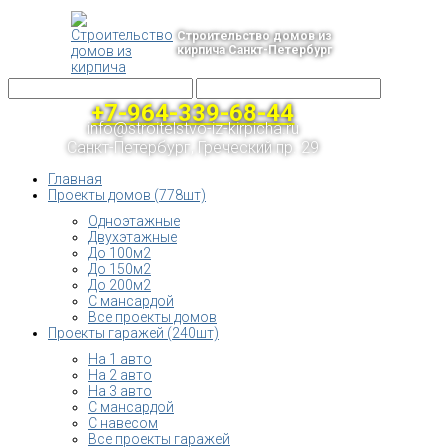
Строительство домов из
кирпича Санкт-Петербург
+7-964-339-68-44
info@stroitelstvo-iz-kirpicha.ru
Санкт-Петербург, Греческий пр. 29
Главная
Проекты домов (778шт)
Одноэтажные
Двухэтажные
До 100м2
До 150м2
До 200м2
С мансардой
Все проекты домов
Проекты гаражей (240шт)
На 1 авто
На 2 авто
На 3 авто
С мансардой
С навесом
Все проекты гаражей