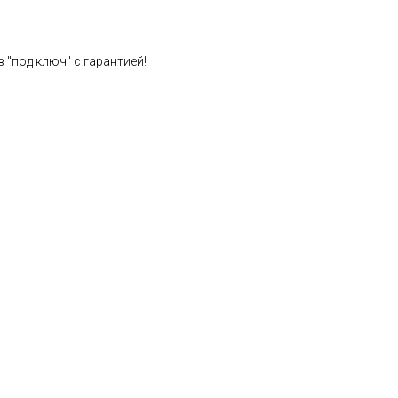
 "под ключ" с гарантией!
Расчет стоимости