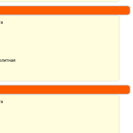
та
нолитная
та