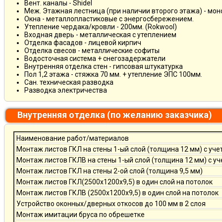
Вент. каналы - Shidel
Меж. Этажная лестница (при наличии второго этажа) - мо
Окна - металлопластиковые с энергосбережением.
Утепление чердака/кровли - 200мм. (Rokwool)
Входная дверь - металлическая с утеплением
Отделка фасадов - лицевой кирпич
Отделка свесов - металлические софиты
Водосточная система + снегозадержатели
Внутренняя отделка стен - гипсовая штукатурка
Пол 1,2 этажа - стяжка 70 мм. + утепление ЭПС 100мм.
Сан. техническая разводка
Разводка электричества
Внутренняя отделка (по желанию заказчика)
Наименование работ/материалов
Монтаж листов ГКЛ на стены 1-ый слой (толщина 12 мм) с уче
Монтаж листов ГКЛВ на стены 1-ый слой (толщина 12 мм) с у
Монтаж листов ГКЛ на стены 2-ой слой (толщина 9,5 мм)
Монтаж листов ГКЛ(2500х1200х9,5) в один слой на потолок
Монтаж листов ГКЛВ (2500х1200х9,5) в один слой на потолок
Устройство оконных/дверных откосов до 100 мм в 2 слоя
Монтаж имитации бруса по обрешетке