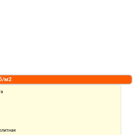
уб/м2
та
нолитная