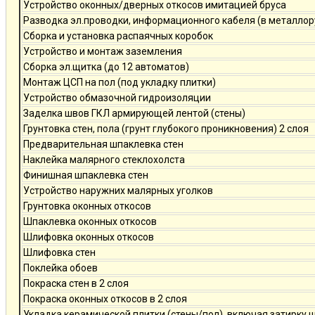
Устройство оконных/дверных откосов имитацией бруса
Разводка эл.проводки, информационного кабеля (в металлор
Сборка и установка распаячных коробок
Устройство и монтаж заземления
Сборка эл.щитка (до 12 автоматов)
Монтаж ЦСП на пол (под укладку плитки)
Устройство обмазочной гидроизоляции
Заделка швов ГКЛ армирующей лентой (стены)
Грунтовка стен, пола (грунт глубокого проникновения) 2 слоя
Предварительная шпаклевка стен
Наклейка малярного стеклохолста
Финишная шпаклевка стен
Устройство наружних малярных уголков
Грунтовка оконных откосов
Шпаклевка оконных откосов
Шлифовка оконных откосов
Шлифовка стен
Поклейка обоев
Покраска стен в 2 слоя
Покраска оконных откосов в 2 слоя
Укладка керамической плитки (стены/пол), включая затирку 