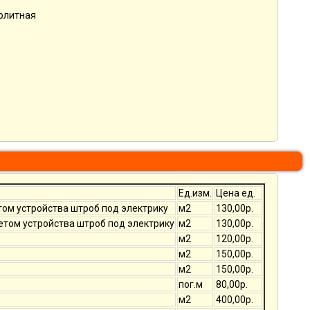
нолитная
Ед.изм.
Цена ед.
том устройства штроб под электрику
м2
130,00р.
четом устройства штроб под электрику
м2
130,00р.
м2
120,00р.
м2
150,00р.
м2
150,00р.
пог.м
80,00р.
м2
400,00р.