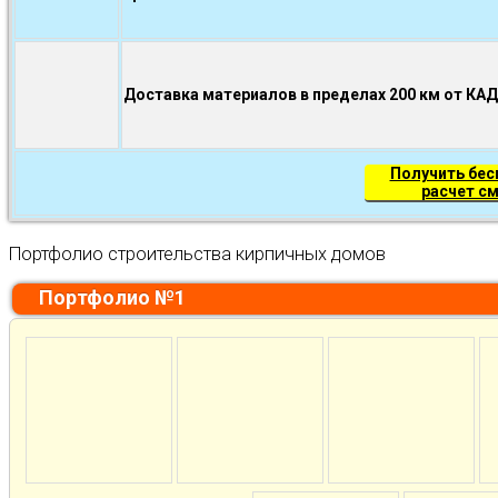
Доставка материалов в пределах 200 км от КА
Получить бе
расчет с
Портфолио строительства кирпичных домов
Портфолио №1