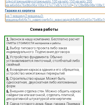
одноэтажные
двухэтажные
до 100 кв.м
до 150 кв.м
до 200
кв.м
6x6
6x7
6x8
6x9
6x10
6x12
7x7
7x8
7x10
7x9
>
7x12
8x8
8x9
8x10
8x1
Гаражи из кирпича
на 1-машину
2-машины
3-
машины
4x6
4x7
с_навесом
4x5
с_мансардой
4x8
5x5
5x6
5x7
5x8
5x1
Схема работы
1.
Звонок в нашу компанию. Бесплатно расчет
сметы стоимости
материалов и работы.
2.
Выбор типового проекта либо заказ
индивидуального. Подписание договора.
3.
Устройство фундамента. Обычно
устанавливается ленточный, столбчатый либо
свайный.
4.
Возведение каркаса здания и его обрешетка,
устройство межэтажных перекрытий.
5.
Строительство крыши. Может быть
односкатная, двухскатная либо изломанных
форм.
6.
Внешняя отделка стен. Можно обшить каркас
сайдингом или вагонкой, отделать плиткой,
декоративной штукатуркой или кирпичем.
7.
Сдача готового дома, бани, гаража. Приемка