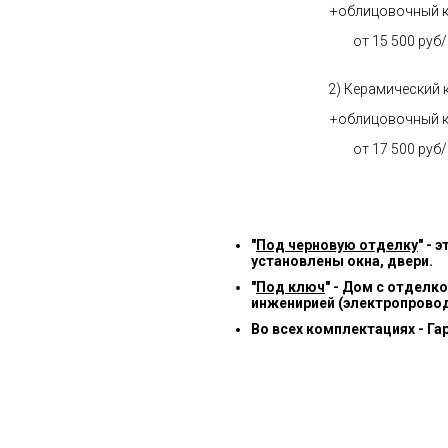
+облицовочный 
от 15 500 руб
2) Керамический 
+облицовочный 
от 17 500 руб
"
Под черновую отделку
" -
установлены окна, двери.
"
Под ключ
" - Дом с отделк
инженирией (электропровод
Во всех комплектациях - Га