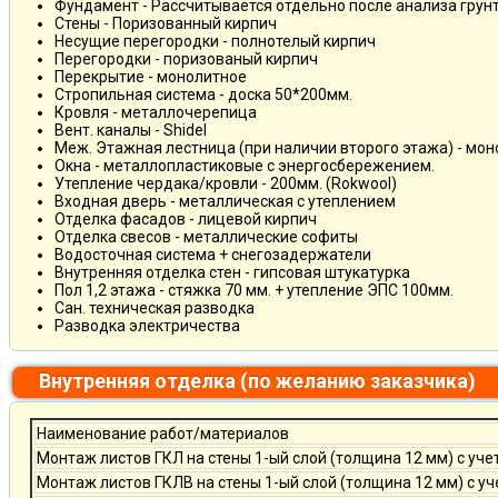
Фундамент - Рассчитывается отдельно после анализа грун
Стены - Поризованный кирпич
Несущие перегородки - полнотелый кирпич
Перегородки - поризованый кирпич
Перекрытие - монолитное
Стропильная система - доска 50*200мм.
Кровля - металлочерепица
Вент. каналы - Shidel
Меж. Этажная лестница (при наличии второго этажа) - мо
Окна - металлопластиковые с энергосбережением.
Утепление чердака/кровли - 200мм. (Rokwool)
Входная дверь - металлическая с утеплением
Отделка фасадов - лицевой кирпич
Отделка свесов - металлические софиты
Водосточная система + снегозадержатели
Внутренняя отделка стен - гипсовая штукатурка
Пол 1,2 этажа - стяжка 70 мм. + утепление ЭПС 100мм.
Сан. техническая разводка
Разводка электричества
Внутренняя отделка (по желанию заказчика)
Наименование работ/материалов
Монтаж листов ГКЛ на стены 1-ый слой (толщина 12 мм) с уче
Монтаж листов ГКЛВ на стены 1-ый слой (толщина 12 мм) с у