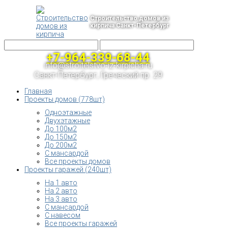
Строительство домов из
кирпича Санкт-Петербург
+7-964-339-68-44
info@stroitelstvo-iz-kirpicha.ru
Санкт-Петербург, Греческий пр. 29
Главная
Проекты домов (778шт)
Одноэтажные
Двухэтажные
До 100м2
До 150м2
До 200м2
С мансардой
Все проекты домов
Проекты гаражей (240шт)
На 1 авто
На 2 авто
На 3 авто
С мансардой
С навесом
Все проекты гаражей