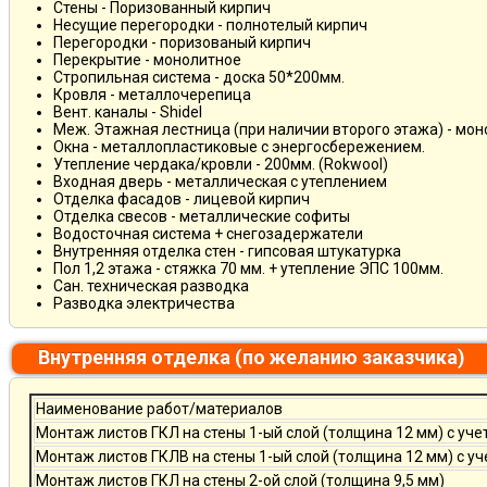
Стены - Поризованный кирпич
Несущие перегородки - полнотелый кирпич
Перегородки - поризованый кирпич
Перекрытие - монолитное
Стропильная система - доска 50*200мм.
Кровля - металлочерепица
Вент. каналы - Shidel
Меж. Этажная лестница (при наличии второго этажа) - мо
Окна - металлопластиковые с энергосбережением.
Утепление чердака/кровли - 200мм. (Rokwool)
Входная дверь - металлическая с утеплением
Отделка фасадов - лицевой кирпич
Отделка свесов - металлические софиты
Водосточная система + снегозадержатели
Внутренняя отделка стен - гипсовая штукатурка
Пол 1,2 этажа - стяжка 70 мм. + утепление ЭПС 100мм.
Сан. техническая разводка
Разводка электричества
Внутренняя отделка (по желанию заказчика)
Наименование работ/материалов
Монтаж листов ГКЛ на стены 1-ый слой (толщина 12 мм) с уче
Монтаж листов ГКЛВ на стены 1-ый слой (толщина 12 мм) с у
Монтаж листов ГКЛ на стены 2-ой слой (толщина 9,5 мм)