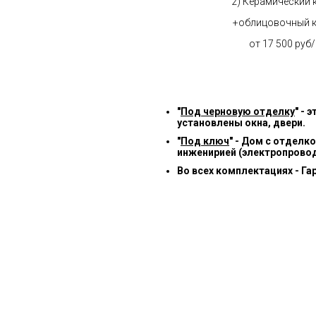
2) Керамический 
+облицовочный 
от 17 500 руб
"
Под черновую отделку
" -
установлены окна, двери.
"
Под ключ
" - Дом с отделк
инженирией (электропровод
Во всех комплектациях - Га