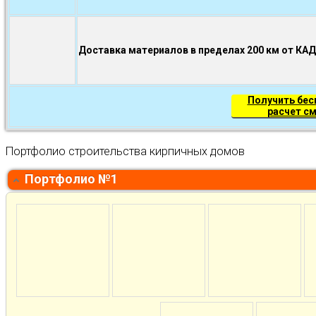
Доставка материалов в пределах 200 км от КА
Получить бе
расчет с
Портфолио строительства кирпичных домов
Портфолио №1