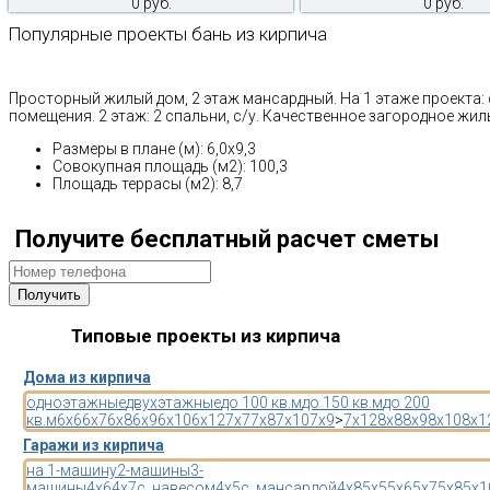
0 руб.
0 руб.
Популярные проекты бань из кирпича
Просторный жилый дом, 2 этаж мансардный. На 1 этаже проекта: сп
помещения. 2 этаж: 2 спальни, с/у. Качественное загородное жил
Размеры в плане (м): 6,0х9,3
Совокупная площадь (м2): 100,3
Площадь террасы (м2): 8,7
Получите бесплатный расчет сметы
Типовые проекты из кирпича
Дома из кирпича
одноэтажные
двухэтажные
до 100 кв.м
до 150 кв.м
до 200
кв.м
6x6
6x7
6x8
6x9
6x10
6x12
7x7
7x8
7x10
7x9
>
7x12
8x8
8x9
8x10
8x1
Гаражи из кирпича
на 1-машину
2-машины
3-
машины
4x6
4x7
с_навесом
4x5
с_мансардой
4x8
5x5
5x6
5x7
5x8
5x1