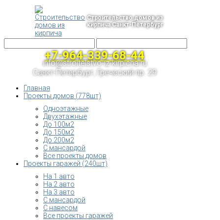
Строительство домов из
кирпича Санкт-Петербург
+7-964-339-68-44
info@stroitelstvo-iz-kirpicha.ru
Санкт-Петербург, Греческий пр. 29
Главная
Проекты домов (778шт)
Одноэтажные
Двухэтажные
До 100м2
До 150м2
До 200м2
С мансардой
Все проекты домов
Проекты гаражей (240шт)
На 1 авто
На 2 авто
На 3 авто
С мансардой
С навесом
Все проекты гаражей