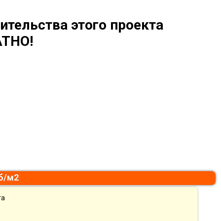
ительства этого проекта
ТНО!
уб/м2
та