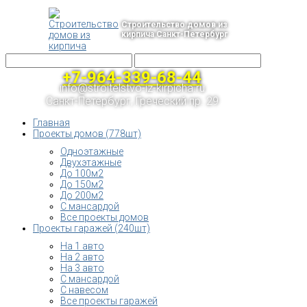
Строительство домов из
кирпича Санкт-Петербург
+7-964-339-68-44
info@stroitelstvo-iz-kirpicha.ru
Санкт-Петербург, Греческий пр. 29
Главная
Проекты домов (778шт)
Одноэтажные
Двухэтажные
До 100м2
До 150м2
До 200м2
С мансардой
Все проекты домов
Проекты гаражей (240шт)
На 1 авто
На 2 авто
На 3 авто
С мансардой
С навесом
Все проекты гаражей