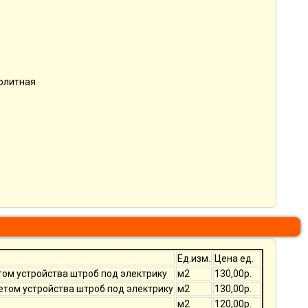
нолитная
Ед.изм.
Цена ед.
том устройства штроб под электрику
м2
130,00р.
четом устройства штроб под электрику
м2
130,00р.
м2
120,00р.