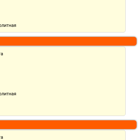
нолитная
та
нолитная
та