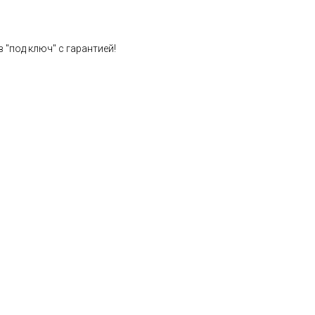
 "под ключ" с гарантией!
Расчет стоимости