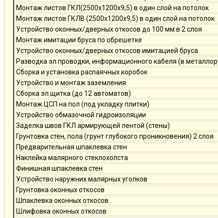
Монтаж листов ГКЛ(2500х1200х9,5) в один слой на потолок
Монтаж листов ГКЛВ (2500х1200х9,5) в один слой на потолок
Устройство оконных/дверных откосов до 100 мм в 2 слоя
Монтаж имитации бруса по обрешетке
Устройство оконных/дверных откосов имитацией бруса
Разводка эл.проводки, информационного кабеля (в металлор
Сборка и установка распаячных коробок
Устройство и монтаж заземления
Сборка эл.щитка (до 12 автоматов)
Монтаж ЦСП на пол (под укладку плитки)
Устройство обмазочной гидроизоляции
Заделка швов ГКЛ армирующей лентой (стены)
Грунтовка стен, пола (грунт глубокого проникновения) 2 слоя
Предварительная шпаклевка стен
Наклейка малярного стеклохолста
Финишная шпаклевка стен
Устройство наружних малярных уголков
Грунтовка оконных откосов
Шпаклевка оконных откосов
Шлифовка оконных откосов