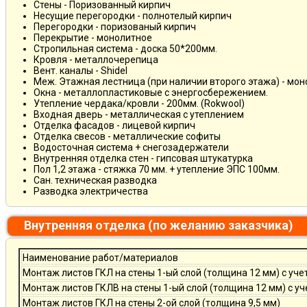
Стены - Поризованный кирпич
Несущие перегородки - полнотелый кирпич
Перегородки - поризованый кирпич
Перекрытие - монолитное
Стропильная система - доска 50*200мм.
Кровля - металлочерепица
Вент. каналы - Shidel
Меж. Этажная лестница (при наличии второго этажа) - мо
Окна - металлопластиковые с энергосбережением.
Утепление чердака/кровли - 200мм. (Rokwool)
Входная дверь - металлическая с утеплением
Отделка фасадов - лицевой кирпич
Отделка свесов - металлические софиты
Водосточная система + снегозадержатели
Внутренняя отделка стен - гипсовая штукатурка
Пол 1,2 этажа - стяжка 70 мм. + утепление ЭПС 100мм.
Сан. техническая разводка
Разводка электричества
Внутренняя отделка (по желанию заказчика)
Наименование работ/материалов
Монтаж листов ГКЛ на стены 1-ый слой (толщина 12 мм) с уче
Монтаж листов ГКЛВ на стены 1-ый слой (толщина 12 мм) с у
Монтаж листов ГКЛ на стены 2-ой слой (толщина 9,5 мм)