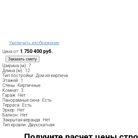
Увеличить изображение
1 750 400 руб.
Цена от:
Ширина (м)
:
7
Длина (м)
:
12
Тип постройки
:
Дом из кирпича
Этажей
:
1
Стены
:
Кирпичные
Комнат
:
3
Гараж
:
Нет
Панорамные окна
:
Есть
Терраса
:
Есть
Эркер
:
Нет
Балкон
:
Нет
Закрытая веранда
:
Нет
Тип кровли
:
Двухскатная
Получите расчет цены стро