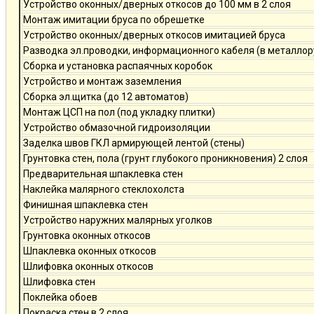
Устройство оконных/дверных откосов до 100 мм в 2 слоя
Монтаж имитации бруса по обрешетке
Устройство оконных/дверных откосов имитацией бруса
Разводка эл.проводки, информационного кабеля (в металлор
Сборка и установка распаячных коробок
Устройство и монтаж заземления
Сборка эл.щитка (до 12 автоматов)
Монтаж ЦСП на пол (под укладку плитки)
Устройство обмазочной гидроизоляции
Заделка швов ГКЛ армирующей лентой (стены)
Грунтовка стен, пола (грунт глубокого проникновения) 2 слоя
Предварительная шпаклевка стен
Наклейка малярного стеклохолста
Финишная шпаклевка стен
Устройство наружних малярных уголков
Грунтовка оконных откосов
Шпаклевка оконных откосов
Шлифовка оконных откосов
Шлифовка стен
Поклейка обоев
Покраска стен в 2 слоя