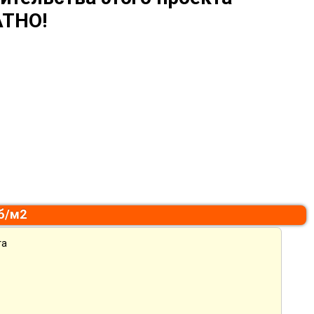
ТНО!
уб/м2
та