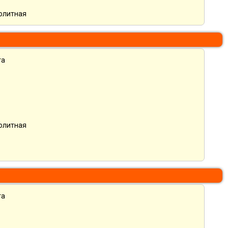
нолитная
та
нолитная
та