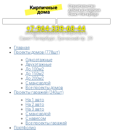
Строительство
домов из кирпича
Санкт-Петербург
+7-964-339-68-44
info@stroitelstvo-iz-kirpicha.ru
Санкт-Петербург, Греческий пр. 29
Главная
Проекты домов (778шт)
Одноэтажные
Двухэтажные
До 100м2
До 150м2
До 200м2
С мансардой
Все проекты домов
Проекты гаражей (240шт)
На 1 авто
На 2 авто
На 3 авто
С мансардой
С навесом
Все проекты гаражей
Портфолио