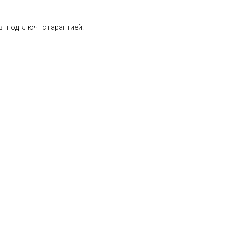
 "под ключ" с гарантией!
Расчет стоимости