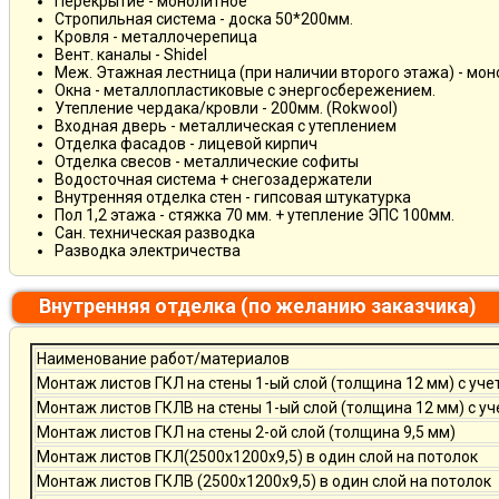
Перекрытие - монолитное
Стропильная система - доска 50*200мм.
Кровля - металлочерепица
Вент. каналы - Shidel
Меж. Этажная лестница (при наличии второго этажа) - мо
Окна - металлопластиковые с энергосбережением.
Утепление чердака/кровли - 200мм. (Rokwool)
Входная дверь - металлическая с утеплением
Отделка фасадов - лицевой кирпич
Отделка свесов - металлические софиты
Водосточная система + снегозадержатели
Внутренняя отделка стен - гипсовая штукатурка
Пол 1,2 этажа - стяжка 70 мм. + утепление ЭПС 100мм.
Сан. техническая разводка
Разводка электричества
Внутренняя отделка (по желанию заказчика)
Наименование работ/материалов
Монтаж листов ГКЛ на стены 1-ый слой (толщина 12 мм) с уче
Монтаж листов ГКЛВ на стены 1-ый слой (толщина 12 мм) с у
Монтаж листов ГКЛ на стены 2-ой слой (толщина 9,5 мм)
Монтаж листов ГКЛ(2500х1200х9,5) в один слой на потолок
Монтаж листов ГКЛВ (2500х1200х9,5) в один слой на потолок