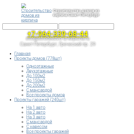
Строительство домов из
кирпича Санкт-Петербург
+7-964-339-68-44
info@stroitelstvo-iz-kirpicha.ru
Санкт-Петербург, Греческий пр. 29
Главная
Проекты домов (778шт)
Одноэтажные
Двухэтажные
До 100м2
До 150м2
До 200м2
С мансардой
Все проекты домов
Проекты гаражей (240шт)
На 1 авто
На 2 авто
На 3 авто
С мансардой
С навесом
Все проекты гаражей