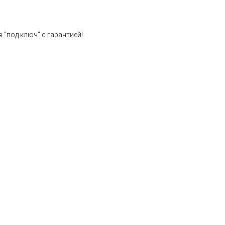
 "под ключ" с гарантией!
Расчет стоимости