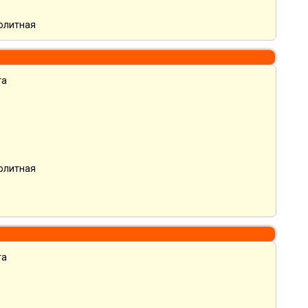
нолитная
та
нолитная
та