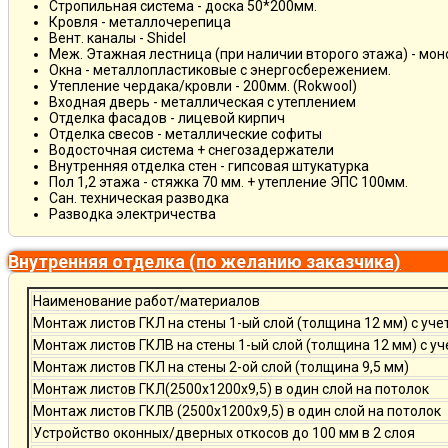
Стропильная система - доска 50*200мм.
Кровля - металлочерепица
Вент. каналы - Shidel
Меж. Этажная лестница (при наличии второго этажа) - мо
Окна - металлопластиковые с энергосбережением.
Утепление чердака/кровли - 200мм. (Rokwool)
Входная дверь - металлическая с утеплением
Отделка фасадов - лицевой кирпич
Отделка свесов - металлические софиты
Водосточная система + снегозадержатели
Внутренняя отделка стен - гипсовая штукатурка
Пол 1,2 этажа - стяжка 70 мм. + утепление ЭПС 100мм.
Сан. техническая разводка
Разводка электричества
Внутренняя отделка (по желанию заказчика)
Наименование работ/материалов
Монтаж листов ГКЛ на стены 1-ый слой (толщина 12 мм) с уче
Монтаж листов ГКЛВ на стены 1-ый слой (толщина 12 мм) с у
Монтаж листов ГКЛ на стены 2-ой слой (толщина 9,5 мм)
Монтаж листов ГКЛ(2500х1200х9,5) в один слой на потолок
Монтаж листов ГКЛВ (2500х1200х9,5) в один слой на потолок
Устройство оконных/дверных откосов до 100 мм в 2 слоя