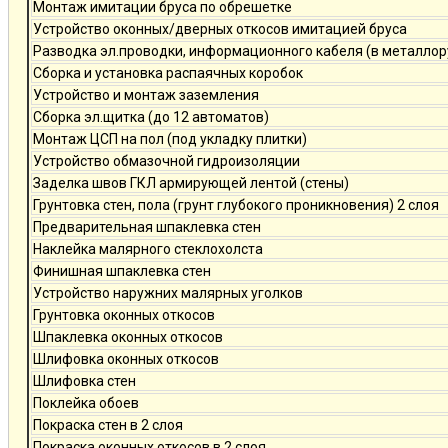
Монтаж имитации бруса по обрешетке
Устройство оконных/дверных откосов имитацией бруса
Разводка эл.проводки, информационного кабеля (в металлор
Сборка и установка распаячных коробок
Устройство и монтаж заземления
Сборка эл.щитка (до 12 автоматов)
Монтаж ЦСП на пол (под укладку плитки)
Устройство обмазочной гидроизоляции
Заделка швов ГКЛ армирующей лентой (стены)
Грунтовка стен, пола (грунт глубокого проникновения) 2 слоя
Предварительная шпаклевка стен
Наклейка малярного стеклохолста
Финишная шпаклевка стен
Устройство наружних малярных уголков
Грунтовка оконных откосов
Шпаклевка оконных откосов
Шлифовка оконных откосов
Шлифовка стен
Поклейка обоев
Покраска стен в 2 слоя
Покраска оконных откосов в 2 слоя