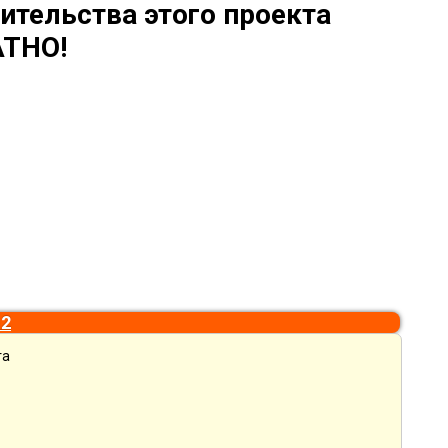
ительства этого проекта
ТНО!
м2
та