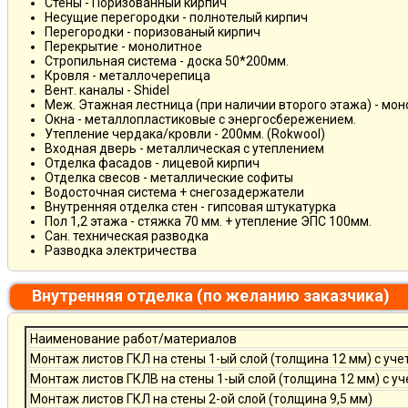
Стены - Поризованный кирпич
Несущие перегородки - полнотелый кирпич
Перегородки - поризованый кирпич
Перекрытие - монолитное
Стропильная система - доска 50*200мм.
Кровля - металлочерепица
Вент. каналы - Shidel
Меж. Этажная лестница (при наличии второго этажа) - мо
Окна - металлопластиковые с энергосбережением.
Утепление чердака/кровли - 200мм. (Rokwool)
Входная дверь - металлическая с утеплением
Отделка фасадов - лицевой кирпич
Отделка свесов - металлические софиты
Водосточная система + снегозадержатели
Внутренняя отделка стен - гипсовая штукатурка
Пол 1,2 этажа - стяжка 70 мм. + утепление ЭПС 100мм.
Сан. техническая разводка
Разводка электричества
Внутренняя отделка (по желанию заказчика)
Наименование работ/материалов
Монтаж листов ГКЛ на стены 1-ый слой (толщина 12 мм) с уче
Монтаж листов ГКЛВ на стены 1-ый слой (толщина 12 мм) с у
Монтаж листов ГКЛ на стены 2-ой слой (толщина 9,5 мм)