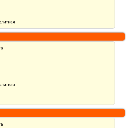
нолитная
та
нолитная
та