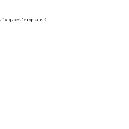
 "под ключ" с гарантией!
Расчет стоимости