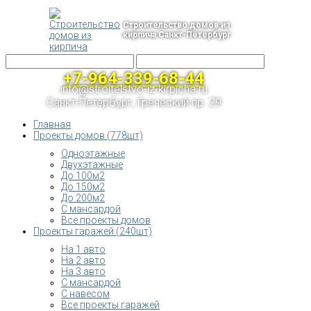
Строительство домов из
кирпича Санкт-Петербург
+7-964-339-68-44
info@stroitelstvo-iz-kirpicha.ru
Санкт-Петербург, Греческий пр. 29
Главная
Проекты домов (778шт)
Одноэтажные
Двухэтажные
До 100м2
До 150м2
До 200м2
С мансардой
Все проекты домов
Проекты гаражей (240шт)
На 1 авто
На 2 авто
На 3 авто
С мансардой
С навесом
Все проекты гаражей