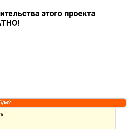
ительства этого проекта
ТНО!
уб/м2
та