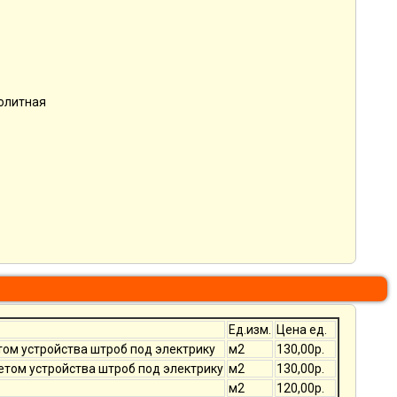
нолитная
Ед.изм.
Цена ед.
том устройства штроб под электрику
м2
130,00р.
четом устройства штроб под электрику
м2
130,00р.
м2
120,00р.