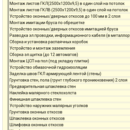
Монтаж листов ГКЛ(2500х1200х9,5) в один слой на потолок
Монтаж листов ГКЛВ (2500х1200х9,5) в один слой на потолок
Устройство оконных/дверных откосов до 100 мм в 2 слоя
Монтаж имитации бруса по обрешетке
Устройство оконных/дверных откосов имитацией бруса
Разводка эл.проводки, информационного кабеля (в металлор
Сборка и установка распаячных коробок
Устройство и монтаж заземления
Сборка эл.щитка (до 12 автоматов)
Монтаж ЦСП на пол (под укладку плитки)
Устройство обмазочной гидроизоляции
Заделка швов ГКЛ армирующей лентой (стены)
Грунтовка стен, пола (грунт глубокого проникновения) 2 слоя
Предварительная шпаклевка стен
Наклейка малярного стеклохолста
Финишная шпаклевка стен
Устройство наружних малярных уголков
Грунтовка оконных откосов
Шпаклевка оконных откосов
Шлифовка оконных откосов