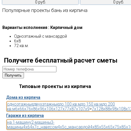
0 руб.
0 руб.
Популярные проекты бань из кирпича
Варианты исполнения : Кирпичный дом
Одноэтажный с мансардой
6х8
72 кв.м.
Получите бесплатный расчет сметы
Типовые проекты из кирпича
Дома из кирпича
одноэтажные
двухэтажные
до 100 кв.м
до 150 кв.м
до 200
кв.м
6x6
6x7
6x8
6x9
6x10
6x12
7x7
7x8
7x10
7x9
>
7x12
8x8
8x9
8x10
8x1
Гаражи из кирпича
на 1-машину
2-машины
3-
машины
4x6
4x7
с_навесом
4x5
с_мансардой
4x8
5x5
5x6
5x7
5x8
5x1