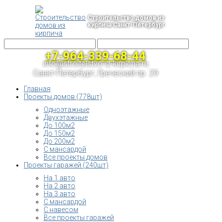
Строительство домов из
кирпича Санкт-Петербург
+7-964-339-68-44
info@stroitelstvo-iz-kirpicha.ru
Санкт-Петербург, Греческий пр. 29
Главная
Проекты домов (778шт)
Одноэтажные
Двухэтажные
До 100м2
До 150м2
До 200м2
С мансардой
Все проекты домов
Проекты гаражей (240шт)
На 1 авто
На 2 авто
На 3 авто
С мансардой
С навесом
Все проекты гаражей