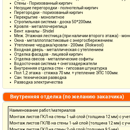
Стены - Поризованный кирпич
Несущие перегородки - полнотелый кирпич
Перегородки - поризованый кирпич
Перекрытие - монолитное
Стропильная система - доска 50*200мм.
Кровля - металлочерепица
Вент. каналы - Shidel
Меж. Этажная лестница (при наличии второго этажа) - мо
Окна - металлопластиковые с энергосбережением.
Утепление чердака/кровли - 200мм. (Rokwool)
Входная дверь - металлическая с утеплением
Отделка фасадов - лицевой кирпич
Отделка свесов - металлические софиты
Водосточная система + снегозадержатели
Внутренняя отделка стен - гипсовая штукатурка
Пол 1,2 этажа - стяжка 70 мм. + утепление ЭПС 100мм.
Сан. техническая разводка
Разводка электричества
Внутренняя отделка (по желанию заказчика)
Наименование работ/материалов
Монтаж листов ГКЛ на стены 1-ый слой (толщина 12 мм) с уче
Монтаж листов ГКЛВ на стены 1-ый слой (толщина 12 мм) с у
Монтаж листов ГКЛ на стены 2-ой слой (толщина 9,5 мм)