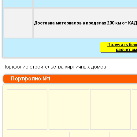
Доставка материалов в пределах 200 км от КА
Получить бе
расчет с
Портфолио строительства кирпичных домов
Портфолио №1