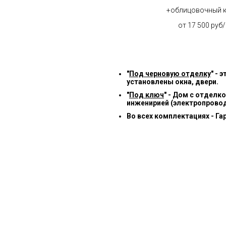
+облицовочный 
от 17 500 руб
"
Под черновую отделку
" -
установлены окна, двери.
"
Под ключ
" - Дом с отделк
инженирией (электропровод
Во всех комплектациях - Га