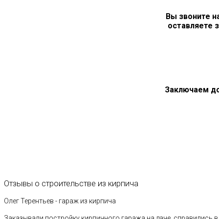
Вы звоните н
оставляете з
Заключаем д
Отзывы
о
строительстве
из
кирпича
Олег Терентьев - гараж из кирпича
Заказывали постройку кирпичного гаража на даче, справились в 