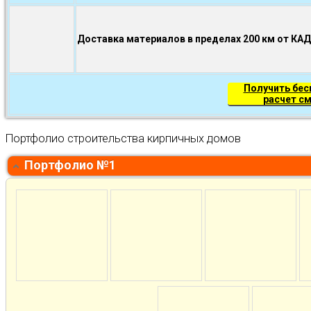
Доставка материалов в пределах 200 км от КА
Получить бе
расчет с
Портфолио строительства кирпичных домов
Портфолио №1