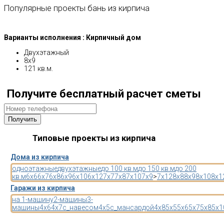
Популярные проекты бань из кирпича
Варианты исполнения : Кирпичный дом
Двухэтажный
8х9
121 кв.м.
Получите бесплатный расчет сметы
Типовые проекты из кирпича
Дома из кирпича
одноэтажные
двухэтажные
до 100 кв.м
до 150 кв.м
до 200
кв.м
6x6
6x7
6x8
6x9
6x10
6x12
7x7
7x8
7x10
7x9
>
7x12
8x8
8x9
8x10
8x1
Гаражи из кирпича
на 1-машину
2-машины
3-
машины
4x6
4x7
с_навесом
4x5
с_мансардой
4x8
5x5
5x6
5x7
5x8
5x1