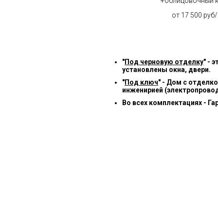
+облицовочный 
от 17 500 руб
"
Под черновую отделку
" -
установлены окна, двери.
"
Под ключ
" - Дом с отделк
инженирией (электропровод
Во всех комплектациях - Га