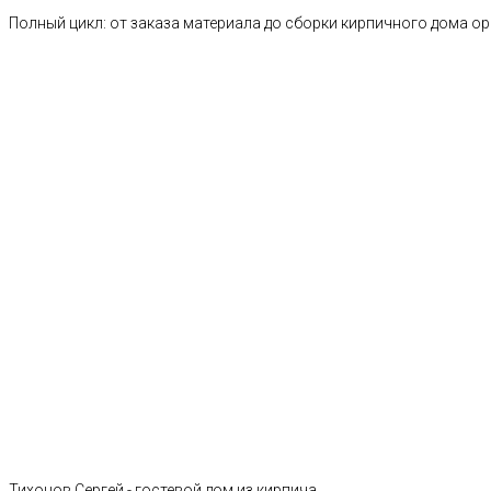
Полный цикл: от заказа материала до сборки кирпичного дома о
Тихонов Сергей - гостевой дом из кирпича