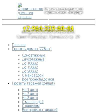
Строительство домов из
кирпича Санкт-Петербург
+7-964-339-68-44
info@stroitelstvo-iz-kirpicha.ru
Санкт-Петербург, Греческий пр. 29
Главная
Проекты домов (778шт)
Одноэтажные
Двухэтажные
До 100м2
До 150м2
До 200м2
С мансардой
Все проекты домов
Проекты гаражей (240шт)
На 1 авто
На 2 авто
На 3 авто
С мансардой
С навесом
Все проекты гаражей