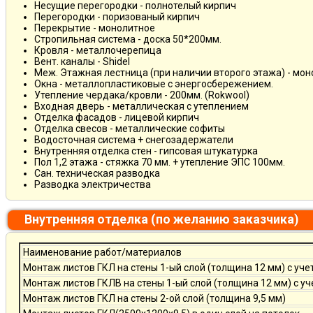
Несущие перегородки - полнотелый кирпич
Перегородки - поризованый кирпич
Перекрытие - монолитное
Стропильная система - доска 50*200мм.
Кровля - металлочерепица
Вент. каналы - Shidel
Меж. Этажная лестница (при наличии второго этажа) - мо
Окна - металлопластиковые с энергосбережением.
Утепление чердака/кровли - 200мм. (Rokwool)
Входная дверь - металлическая с утеплением
Отделка фасадов - лицевой кирпич
Отделка свесов - металлические софиты
Водосточная система + снегозадержатели
Внутренняя отделка стен - гипсовая штукатурка
Пол 1,2 этажа - стяжка 70 мм. + утепление ЭПС 100мм.
Сан. техническая разводка
Разводка электричества
Внутренняя отделка (по желанию заказчика)
Наименование работ/материалов
Монтаж листов ГКЛ на стены 1-ый слой (толщина 12 мм) с уче
Монтаж листов ГКЛВ на стены 1-ый слой (толщина 12 мм) с у
Монтаж листов ГКЛ на стены 2-ой слой (толщина 9,5 мм)