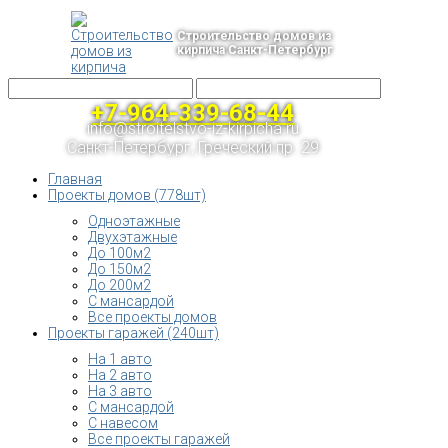
Строительство домов из
кирпича Санкт-Петербург
+7-964-339-68-44
info@stroitelstvo-iz-kirpicha.ru
Санкт-Петербург, Греческий пр. 29
Главная
Проекты домов (778шт)
Одноэтажные
Двухэтажные
До 100м2
До 150м2
До 200м2
С мансардой
Все проекты домов
Проекты гаражей (240шт)
На 1 авто
На 2 авто
На 3 авто
С мансардой
С навесом
Все проекты гаражей