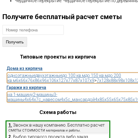
Чердачное перекрытие: Чердачное перекрытие по деревянн
Получите бесплатный расчет сметы
Типовые проекты из кирпича
Дома из кирпича
одноэтажные
двухэтажные
до 100 кв.м
до 150 кв.м
до 200
кв.м
6x6
6x7
6x8
6x9
6x10
6x12
7x7
7x8
7x10
7x9
>
7x12
8x8
8x9
8x10
8x1
Гаражи из кирпича
на 1-машину
2-машины
3-
машины
4x6
4x7
с_навесом
4x5
с_мансардой
4x8
5x5
5x6
5x7
5x8
5x1
Схема работы
1.
Звонок в нашу компанию. Бесплатно расчет
сметы стоимости
материалов и работы.
2.
Выбор типового проекта либо заказ