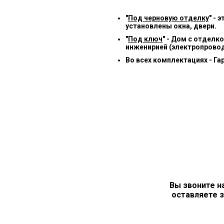
"
Под черновую отделку
" -
установлены окна, двери.
"
Под ключ
" - Дом с отделк
инженирией (электропровод
Во всех комплектациях - Га
Вы звоните н
оставляете з