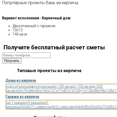
Популярные проекты бань из кирпича
Вариант исполнения : Кирпичный дом
Двухэтажный с гаражом
10х12
146 кв.м.
Получите бесплатный расчет сметы
Типовые проекты из кирпича
Дома из кирпича
одноэтажные
двухэтажные
до 100 кв.м
до 150 кв.м
до 200
кв.м
6x6
6x7
6x8
6x9
6x10
6x12
7x7
7x8
7x10
7x9
>
7x12
8x8
8x9
8x10
8x1
Гаражи из кирпича
на 1-машину
2-машины
3-
машины
4x6
4x7
с_навесом
4x5
с_мансардой
4x8
5x5
5x6
5x7
5x8
5x1