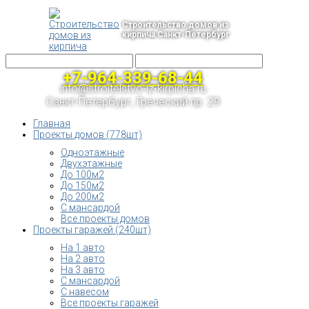
Строительство домов из
кирпича Санкт-Петербург
+7-964-339-68-44
info@stroitelstvo-iz-kirpicha.ru
Санкт-Петербург, Греческий пр. 29
Главная
Проекты домов (778шт)
Одноэтажные
Двухэтажные
До 100м2
До 150м2
До 200м2
С мансардой
Все проекты домов
Проекты гаражей (240шт)
На 1 авто
На 2 авто
На 3 авто
С мансардой
С навесом
Все проекты гаражей