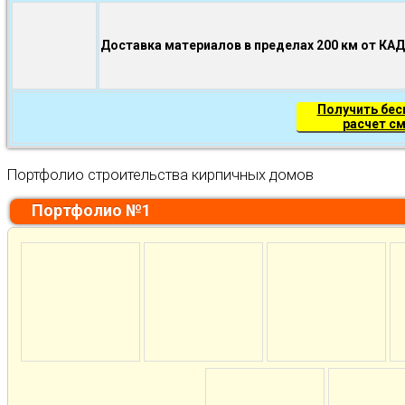
Доставка материалов в пределах 200 км от КА
Получить бе
расчет с
Портфолио строительства кирпичных домов
Портфолио №1