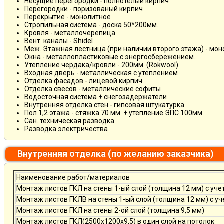
Несущие перегородки - полнотелый кирпич
Перегородки - поризованый кирпич
Перекрытие - монолитное
Стропильная система - доска 50*200мм.
Кровля - металлочерепица
Вент. каналы - Shidel
Меж. Этажная лестница (при наличии второго этажа) - мо
Окна - металлопластиковые с энергосбережением.
Утепление чердака/кровли - 200мм. (Rokwool)
Входная дверь - металлическая с утеплением
Отделка фасадов - лицевой кирпич
Отделка свесов - металлические софиты
Водосточная система + снегозадержатели
Внутренняя отделка стен - гипсовая штукатурка
Пол 1,2 этажа - стяжка 70 мм. + утепление ЭПС 100мм.
Сан. техническая разводка
Разводка электричества
Внутренняя отделка (по желанию заказчика)
Наименование работ/материалов
Монтаж листов ГКЛ на стены 1-ый слой (толщина 12 мм) с уче
Монтаж листов ГКЛВ на стены 1-ый слой (толщина 12 мм) с у
Монтаж листов ГКЛ на стены 2-ой слой (толщина 9,5 мм)
Монтаж листов ГКЛ(2500х1200х9,5) в один слой на потолок