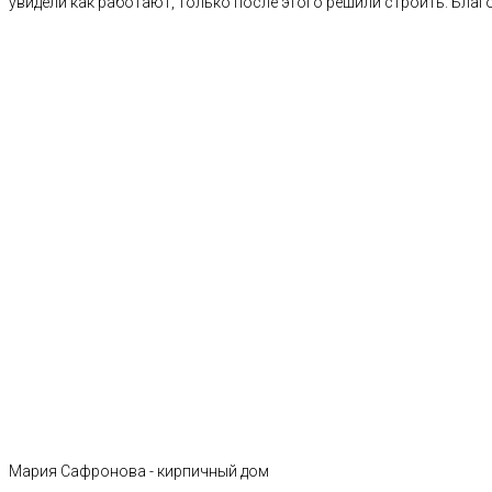
увидели как работают, только после этого решили строить. Благ
Мария Сафронова - кирпичный дом