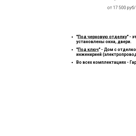
от 17 500 руб
"
Под черновую отделку
" -
установлены окна, двери.
"
Под ключ
" - Дом с отделк
инженирией (электропровод
Во всех комплектациях - Га