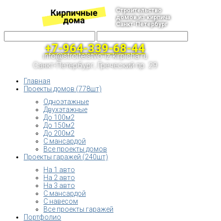
Строительство
домов из кирпича
Санкт-Петербург
+7-964-339-68-44
info@stroitelstvo-iz-kirpicha.ru
Санкт-Петербург, Греческий пр. 29
Главная
Проекты домов (778шт)
Одноэтажные
Двухэтажные
До 100м2
До 150м2
До 200м2
С мансардой
Все проекты домов
Проекты гаражей (240шт)
На 1 авто
На 2 авто
На 3 авто
С мансардой
С навесом
Все проекты гаражей
Портфолио