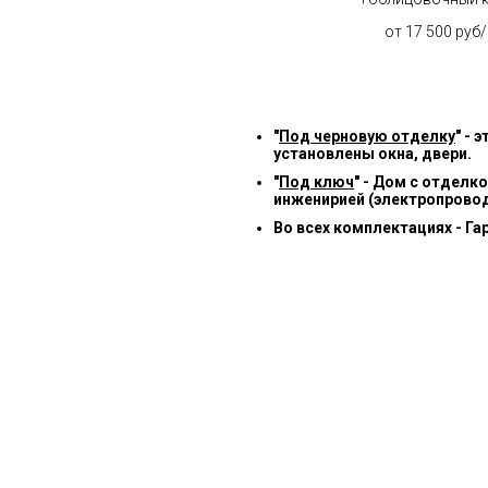
от 17 500 руб
"
Под черновую отделку
" -
установлены окна, двери.
"
Под ключ
" - Дом с отделк
инженирией (электропровод
Во всех комплектациях - Га