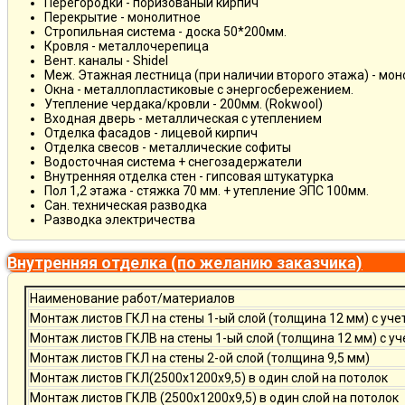
Перегородки - поризованый кирпич
Перекрытие - монолитное
Стропильная система - доска 50*200мм.
Кровля - металлочерепица
Вент. каналы - Shidel
Меж. Этажная лестница (при наличии второго этажа) - мо
Окна - металлопластиковые с энергосбережением.
Утепление чердака/кровли - 200мм. (Rokwool)
Входная дверь - металлическая с утеплением
Отделка фасадов - лицевой кирпич
Отделка свесов - металлические софиты
Водосточная система + снегозадержатели
Внутренняя отделка стен - гипсовая штукатурка
Пол 1,2 этажа - стяжка 70 мм. + утепление ЭПС 100мм.
Сан. техническая разводка
Разводка электричества
Внутренняя отделка (по желанию заказчика)
Наименование работ/материалов
Монтаж листов ГКЛ на стены 1-ый слой (толщина 12 мм) с уче
Монтаж листов ГКЛВ на стены 1-ый слой (толщина 12 мм) с у
Монтаж листов ГКЛ на стены 2-ой слой (толщина 9,5 мм)
Монтаж листов ГКЛ(2500х1200х9,5) в один слой на потолок
Монтаж листов ГКЛВ (2500х1200х9,5) в один слой на потолок