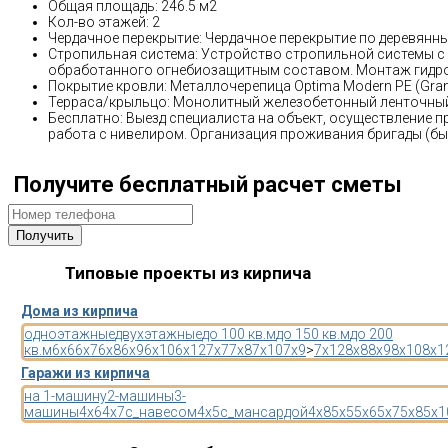
Общая площадь: 246.5 м2
Кол-во этажей: 2
Чердачное перекрытие: Чердачное перекрытие по деревянн
Стропильная система: Устройство стропильной системы с
обработанного огнебиозащитным составом. Монтаж гидр
Покрытие кровли: Металлочерепица Optima Modern PE (Gran
Терраса/крыльцо: Монолитный железобетонный ленточный
Бесплатно: Выезд специалиста на объект, осуществление п
работа с нивелиром. Организация проживания бригады (бы
Получите бесплатный расчет сметы
Типовые проекты из кирпича
Дома из кирпича
одноэтажные
двухэтажные
до 100 кв.м
до 150 кв.м
до 200
кв.м
6x6
6x7
6x8
6x9
6x10
6x12
7x7
7x8
7x10
7x9
>
7x12
8x8
8x9
8x10
8x1
Гаражи из кирпича
на 1-машину
2-машины
3-
машины
4x6
4x7
с_навесом
4x5
с_мансардой
4x8
5x5
5x6
5x7
5x8
5x1