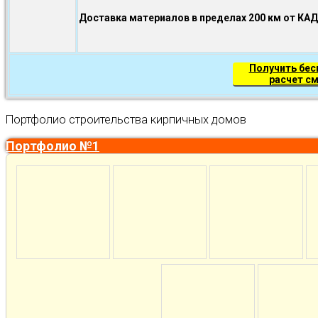
Доставка материалов в пределах 200 км от КА
Получить бе
расчет с
Портфолио строительства кирпичных домов
Портфолио №1