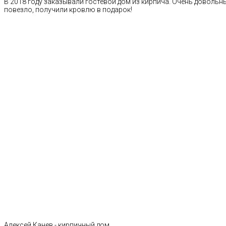
В 2018 году заказывали гостевой дом из кирпича. Очень довольн
повезло, получили кровлю в подарок!
Алексей Канев - кирпичный дом