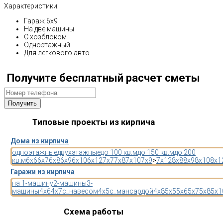
Характеристики:
Гараж 6х9
На две машины
С хозблоком
Одноэтажный
Для легкового авто
Получите бесплатный расчет сметы
Типовые проекты из кирпича
Дома из кирпича
одноэтажные
двухэтажные
до 100 кв.м
до 150 кв.м
до 200
кв.м
6x6
6x7
6x8
6x9
6x10
6x12
7x7
7x8
7x10
7x9
>
7x12
8x8
8x9
8x10
8x1
Гаражи из кирпича
на 1-машину
2-машины
3-
машины
4x6
4x7
с_навесом
4x5
с_мансардой
4x8
5x5
5x6
5x7
5x8
5x1
Схема работы