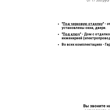
от 17 500 руб
"
Под черновую отделку
" -
установлены окна, двери.
"
Под ключ
" - Дом с отделк
инженирией (электропровод
Во всех комплектациях - Га
Вы звоните н