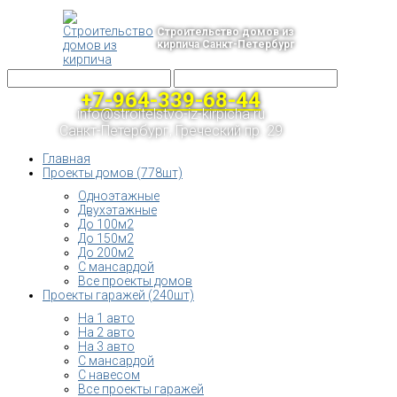
Строительство домов из
кирпича Санкт-Петербург
+7-964-339-68-44
info@stroitelstvo-iz-kirpicha.ru
Санкт-Петербург, Греческий пр. 29
Главная
Проекты домов (778шт)
Одноэтажные
Двухэтажные
До 100м2
До 150м2
До 200м2
С мансардой
Все проекты домов
Проекты гаражей (240шт)
На 1 авто
На 2 авто
На 3 авто
С мансардой
С навесом
Все проекты гаражей