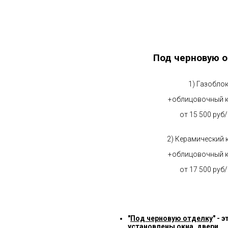
Под черновую о
1) Газобло
+облицовочный 
от 15 500 руб
2) Керамический 
+облицовочный 
от 17 500 руб
"
Под черновую отделку
" -
установлены окна, двери.