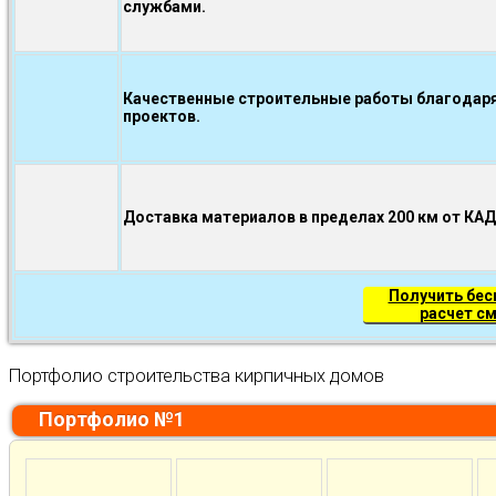
службами.
Качественные строительные работы благодаря
проектов.
Доставка материалов в пределах 200 км от КА
Получить бе
расчет с
Портфолио строительства кирпичных домов
Портфолио №1