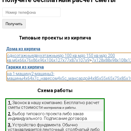
Типовые проекты из кирпича
Дома из кирпича
одноэтажные
двухэтажные
до 100 кв.м
до 150 кв.м
до 200
кв.м
6x6
6x7
6x8
6x9
6x10
6x12
7x7
7x8
7x10
7x9
>
7x12
8x8
8x9
8x10
8x1
Гаражи из кирпича
на 1-машину
2-машины
3-
машины
4x6
4x7
с_навесом
4x5
с_мансардой
4x8
5x5
5x6
5x7
5x8
5x1
Схема работы
1.
Звонок в нашу компанию. Бесплатно расчет
сметы стоимости
материалов и работы.
2.
Выбор типового проекта либо заказ
индивидуального. Подписание договора.
3.
Устройство фундамента. Обычно
устанавливается ленточный, столбчатый либо