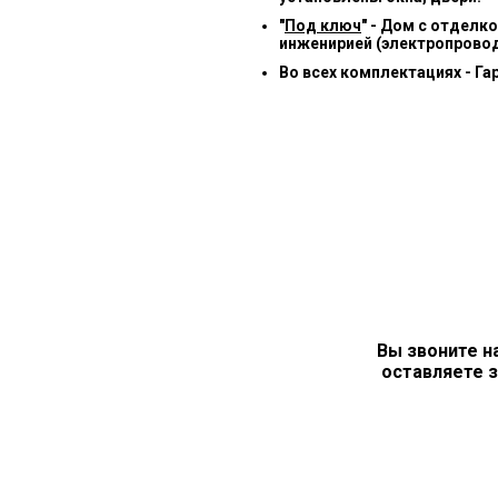
"
Под ключ
" - Дом с отделк
инженирией (электропровод
Во всех комплектациях - Га
Вы звоните н
оставляете з