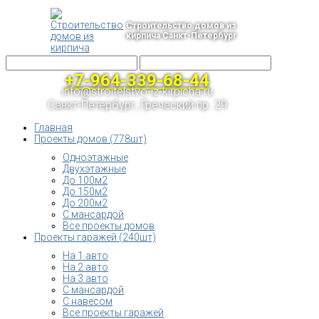
Строительство домов из
кирпича Санкт-Петербург
+7-964-339-68-44
info@stroitelstvo-iz-kirpicha.ru
Санкт-Петербург, Греческий пр. 29
Главная
Проекты домов (778шт)
Одноэтажные
Двухэтажные
До 100м2
До 150м2
До 200м2
С мансардой
Все проекты домов
Проекты гаражей (240шт)
На 1 авто
На 2 авто
На 3 авто
С мансардой
С навесом
Все проекты гаражей