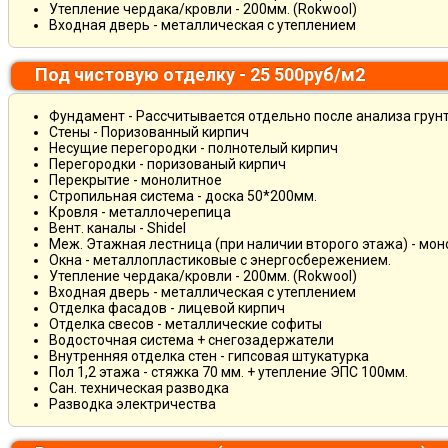
Утепление чердака/кровли - 200мм. (Rokwool)
Входная дверь - металлическая с утеплением
Под чистовую отделку - 25 500руб/м2
Фундамент - Рассчитывается отдельно после анализа грун
Стены - Поризованный кирпич
Несущие перегородки - полнотелый кирпич
Перегородки - поризованый кирпич
Перекрытие - монолитное
Стропильная система - доска 50*200мм.
Кровля - металлочерепица
Вент. каналы - Shidel
Меж. Этажная лестница (при наличии второго этажа) - мо
Окна - металлопластиковые с энергосбережением.
Утепление чердака/кровли - 200мм. (Rokwool)
Входная дверь - металлическая с утеплением
Отделка фасадов - лицевой кирпич
Отделка свесов - металлические софиты
Водосточная система + снегозадержатели
Внутренняя отделка стен - гипсовая штукатурка
Пол 1,2 этажа - стяжка 70 мм. + утепление ЭПС 100мм.
Сан. техническая разводка
Разводка электричества