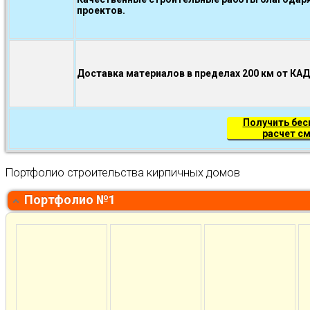
проектов.
Доставка материалов в пределах 200 км от КА
Получить бе
расчет с
Портфолио строительства кирпичных домов
Портфолио №1