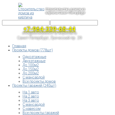
Строительство домов из
кирпича Санкт-Петербург
+7-964-339-68-44
info@stroitelstvo-iz-kirpicha.ru
Санкт-Петербург, Греческий пр. 29
Главная
Проекты домов (778шт)
Одноэтажные
Двухэтажные
До 100м2
До 150м2
До 200м2
С мансардой
Все проекты домов
Проекты гаражей (240шт)
На 1 авто
На 2 авто
На 3 авто
С мансардой
С навесом
Все проекты гаражей