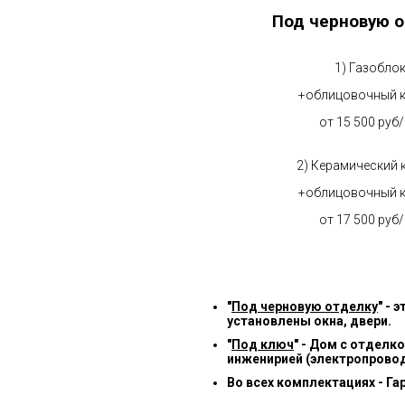
Под черновую о
1) Газобло
+облицовочный 
от 15 500 руб
2) Керамический 
+облицовочный 
от 17 500 руб
"
Под черновую отделку
" -
установлены окна, двери.
"
Под ключ
" - Дом с отделк
инженирией (электропровод
Во всех комплектациях - Га