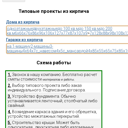
Типовые проекты из кирпича
Дома из кирпича
одноэтажные
двухэтажные
до 100 кв.м
до 150 кв.м
до 200
кв.м
6x6
6x7
6x8
6x9
6x10
6x12
7x7
7x8
7x10
7x9
>
7x12
8x8
8x9
8x10
8x1
Гаражи из кирпича
на 1-машину
2-машины
3-
машины
4x6
4x7
с_навесом
4x5
с_мансардой
4x8
5x5
5x6
5x7
5x8
5x1
Схема работы
1.
Звонок в нашу компанию. Бесплатно расчет
сметы стоимости
материалов и работы.
2.
Выбор типового проекта либо заказ
индивидуального. Подписание договора.
3.
Устройство фундамента. Обычно
устанавливается ленточный, столбчатый либо
свайный.
4.
Возведение каркаса здания и его обрешетка,
устройство межэтажных перекрытий.
5.
Строительство крыши. Может быть
односкатная, двухскатная либо изломанных