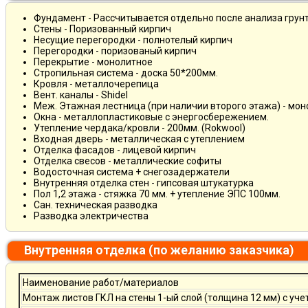
Фундамент - Рассчитывается отдельно после анализа грун
Стены - Поризованный кирпич
Несущие перегородки - полнотелый кирпич
Перегородки - поризованый кирпич
Перекрытие - монолитное
Стропильная система - доска 50*200мм.
Кровля - металлочерепица
Вент. каналы - Shidel
Меж. Этажная лестница (при наличии второго этажа) - мо
Окна - металлопластиковые с энергосбережением.
Утепление чердака/кровли - 200мм. (Rokwool)
Входная дверь - металлическая с утеплением
Отделка фасадов - лицевой кирпич
Отделка свесов - металлические софиты
Водосточная система + снегозадержатели
Внутренняя отделка стен - гипсовая штукатурка
Пол 1,2 этажа - стяжка 70 мм. + утепление ЭПС 100мм.
Сан. техническая разводка
Разводка электричества
Внутренняя отделка (по желанию заказчика)
Наименование работ/материалов
Монтаж листов ГКЛ на стены 1-ый слой (толщина 12 мм) с уче