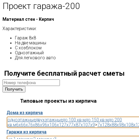
Проект гаража-200
Материал стен - Кирпич
Характеристики:
Гараж 8х8
На две машины
С хозблоком
Одноэтажный
Для легкового авто
Получите бесплатный расчет сметы
Типовые проекты из кирпича
Дома из кирпича
одноэтажные
двухэтажные
до 100 кв.м
до 150 кв.м
до 200
кв.м
6x6
6x7
6x8
6x9
6x10
6x12
7x7
7x8
7x10
7x9
>
7x12
8x8
8x9
8x10
8x1
Гаражи из кирпича