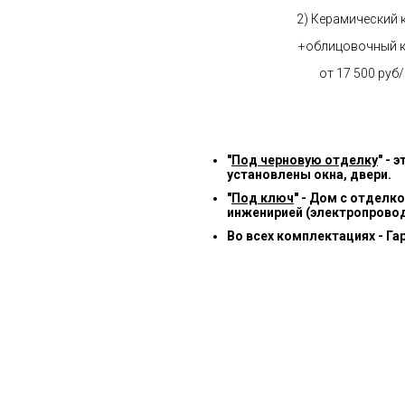
2) Керамический 
+облицовочный 
от 17 500 руб
"
Под черновую отделку
" -
установлены окна, двери.
"
Под ключ
" - Дом с отделк
инженирией (электропровод
Во всех комплектациях - Га