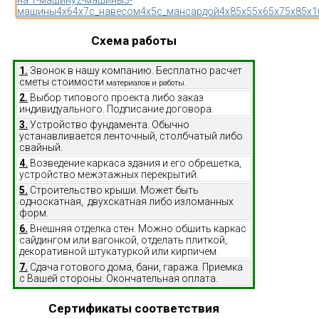
на 1-машину
2-машины
3-
машины
4x6
4x7
с_навесом
4x5
с_мансардой
4x8
5x5
5x6
5x7
5x8
5x1
Схема работы
1.
Звонок в нашу компанию. Бесплатно расчет
сметы стоимости
материалов и работы.
2.
Выбор типового проекта либо заказ
индивидуального. Подписание договора.
3.
Устройство фундамента. Обычно
устанавливается ленточный, столбчатый либо
свайный.
4.
Возведение каркаса здания и его обрешетка,
устройство межэтажных перекрытий.
5.
Строительство крыши. Может быть
односкатная, двухскатная либо изломанных
форм.
6.
Внешняя отделка стен. Можно обшить каркас
сайдингом или вагонкой, отделать плиткой,
декоративной штукатуркой или кирпичем.
7.
Сдача готового дома, бани, гаража. Приемка
с Вашей стороны. Окончательная оплата.
Сертификаты соответствия