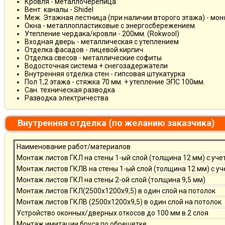
Кровля - металлочерепица
Вент. каналы - Shidel
Меж. Этажная лестница (при наличии второго этажа) - мо
Окна - металлопластиковые с энергосбережением.
Утепление чердака/кровли - 200мм. (Rokwool)
Входная дверь - металлическая с утеплением
Отделка фасадов - лицевой кирпич
Отделка свесов - металлические софиты
Водосточная система + снегозадержатели
Внутренняя отделка стен - гипсовая штукатурка
Пол 1,2 этажа - стяжка 70 мм. + утепление ЭПС 100мм.
Сан. техническая разводка
Разводка электричества
Внутренняя отделка (по желанию заказчика)
Наименование работ/материалов
Монтаж листов ГКЛ на стены 1-ый слой (толщина 12 мм) с уче
Монтаж листов ГКЛВ на стены 1-ый слой (толщина 12 мм) с у
Монтаж листов ГКЛ на стены 2-ой слой (толщина 9,5 мм)
Монтаж листов ГКЛ(2500х1200х9,5) в один слой на потолок
Монтаж листов ГКЛВ (2500х1200х9,5) в один слой на потолок
Устройство оконных/дверных откосов до 100 мм в 2 слоя
Монтаж имитации бруса по обрешетке