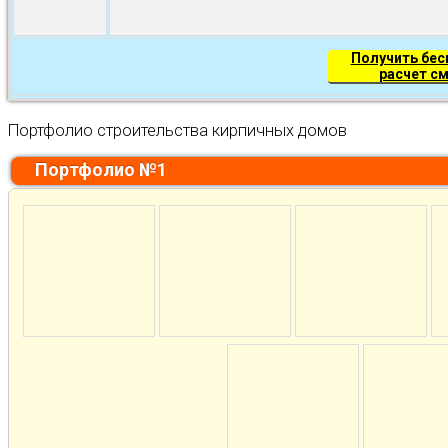
Получить бе
расчет с
Портфолио строительства кирпичных домов
Портфолио №1