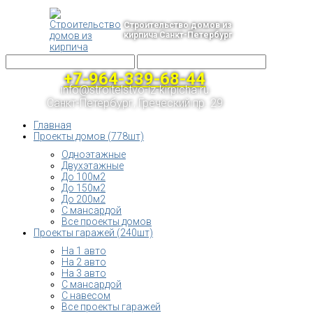
Строительство домов из
кирпича Санкт-Петербург
+7-964-339-68-44
info@stroitelstvo-iz-kirpicha.ru
Санкт-Петербург, Греческий пр. 29
Главная
Проекты домов (778шт)
Одноэтажные
Двухэтажные
До 100м2
До 150м2
До 200м2
С мансардой
Все проекты домов
Проекты гаражей (240шт)
На 1 авто
На 2 авто
На 3 авто
С мансардой
С навесом
Все проекты гаражей