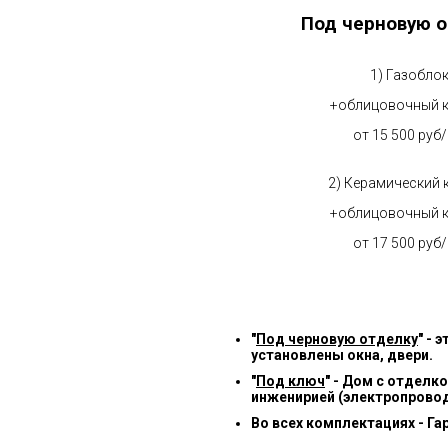
Под черновую о
1) Газобло
+облицовочный 
от 15 500 руб
2) Керамический 
+облицовочный 
от 17 500 руб
"
Под черновую отделку
" -
установлены окна, двери.
"
Под ключ
" - Дом с отделк
инженирией (электропровод
Во всех комплектациях - Га