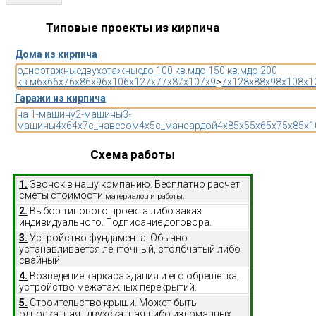
Типовые проекты из кирпича
Дома из кирпича
одноэтажные
двухэтажные
до 100 кв.м
до 150 кв.м
до 200
кв.м
6x6
6x7
6x8
6x9
6x10
6x12
7x7
7x8
7x10
7x9
>
7x12
8x8
8x9
8x10
8x1
Гаражи из кирпича
на 1-машину
2-машины
3-
машины
4x6
4x7
с_навесом
4x5
с_мансардой
4x8
5x5
5x6
5x7
5x8
5x1
Схема работы
1.
Звонок в нашу компанию. Бесплатно расчет
сметы стоимости
материалов и работы.
2.
Выбор типового проекта либо заказ
индивидуального. Подписание договора.
3.
Устройство фундамента. Обычно
устанавливается ленточный, столбчатый либо
свайный.
4.
Возведение каркаса здания и его обрешетка,
устройство межэтажных перекрытий.
5.
Строительство крыши. Может быть
односкатная, двухскатная либо изломанных