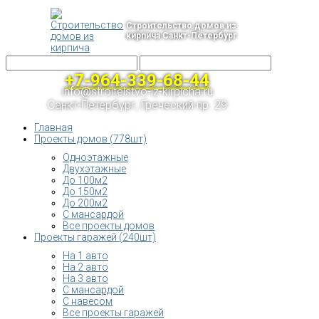
Строительство домов из
кирпича Санкт-Петербург
+7-964-339-68-44
info@stroitelstvo-iz-kirpicha.ru
Санкт-Петербург, Греческий пр. 29
Главная
Проекты домов (778шт)
Одноэтажные
Двухэтажные
До 100м2
До 150м2
До 200м2
С мансардой
Все проекты домов
Проекты гаражей (240шт)
На 1 авто
На 2 авто
На 3 авто
С мансардой
С навесом
Все проекты гаражей