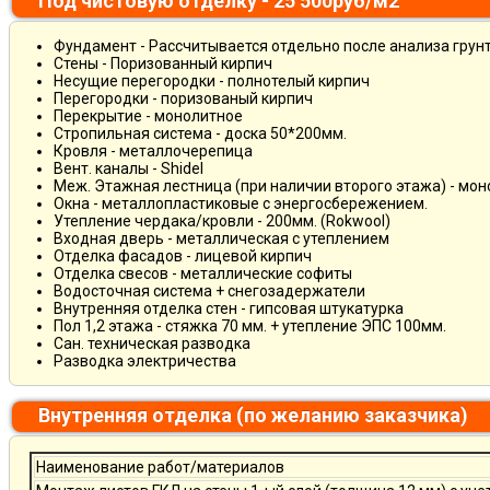
Под чистовую отделку - 25 500руб/м2
Фундамент - Рассчитывается отдельно после анализа грун
Стены - Поризованный кирпич
Несущие перегородки - полнотелый кирпич
Перегородки - поризованый кирпич
Перекрытие - монолитное
Стропильная система - доска 50*200мм.
Кровля - металлочерепица
Вент. каналы - Shidel
Меж. Этажная лестница (при наличии второго этажа) - мо
Окна - металлопластиковые с энергосбережением.
Утепление чердака/кровли - 200мм. (Rokwool)
Входная дверь - металлическая с утеплением
Отделка фасадов - лицевой кирпич
Отделка свесов - металлические софиты
Водосточная система + снегозадержатели
Внутренняя отделка стен - гипсовая штукатурка
Пол 1,2 этажа - стяжка 70 мм. + утепление ЭПС 100мм.
Сан. техническая разводка
Разводка электричества
Внутренняя отделка (по желанию заказчика)
Наименование работ/материалов