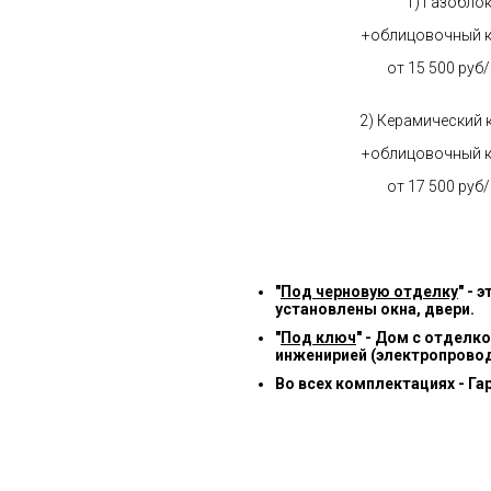
1) Газобло
+облицовочный 
от 15 500 руб
2) Керамический 
+облицовочный 
от 17 500 руб
"
Под черновую отделку
" -
установлены окна, двери.
"
Под ключ
" - Дом с отделк
инженирией (электропровод
Во всех комплектациях - Га