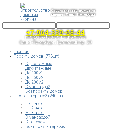
Строительство домов из
кирпича Санкт-Петербург
+7-964-339-68-44
info@stroitelstvo-iz-kirpicha.ru
Санкт-Петербург, Греческий пр. 29
Главная
Проекты домов (778шт)
Одноэтажные
Двухэтажные
До 100м2
До 150м2
До 200м2
С мансардой
Все проекты домов
Проекты гаражей (240шт)
На 1 авто
На 2 авто
На 3 авто
С мансардой
С навесом
Все проекты гаражей