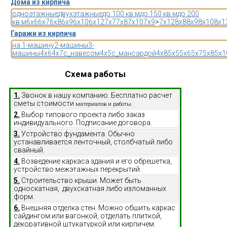
Дома из кирпича
одноэтажные
двухэтажные
до 100 кв.м
до 150 кв.м
до 200
кв.м
6x6
6x7
6x8
6x9
6x10
6x12
7x7
7x8
7x10
7x9
>
7x12
8x8
8x9
8x10
8x1
Гаражи из кирпича
на 1-машину
2-машины
3-
машины
4x6
4x7
с_навесом
4x5
с_мансардой
4x8
5x5
5x6
5x7
5x8
5x1
Схема работы
1.
Звонок в нашу компанию. Бесплатно расчет
сметы стоимости
материалов и работы.
2.
Выбор типового проекта либо заказ
индивидуального. Подписание договора.
3.
Устройство фундамента. Обычно
устанавливается ленточный, столбчатый либо
свайный.
4.
Возведение каркаса здания и его обрешетка,
устройство межэтажных перекрытий.
5.
Строительство крыши. Может быть
односкатная, двухскатная либо изломанных
форм.
6.
Внешняя отделка стен. Можно обшить каркас
сайдингом или вагонкой, отделать плиткой,
декоративной штукатуркой или кирпичем.