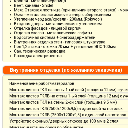
Кровля - металлочерепица
Вент. каналы - Shidel
Меж. Этажная лестница (при наличии второго этажа) - мо
Окна - металлопластиковые с энергосбережением.
Утепление чердака/кровли - 200мм. (Rokwool)
Входная дверь - металлическая с утеплением
Отделка фасадов - лицевой кирпич
Отделка свесов - металлические софиты
Водосточная система + снегозадержатели
Внутренняя отделка стен - гипсовая штукатурка
Пол 1,2 этажа - стяжка 70 мм. + утепление ЭПС 100мм.
Сан. техническая разводка
Разводка электричества
Внутренняя отделка (по желанию заказчика)
Наименование работ/материалов
Монтаж листов ГКЛ на стены 1-ый слой (толщина 12 мм) с уче
Монтаж листов ГКЛВ на стены 1-ый слой (толщина 12 мм) с у
Монтаж листов ГКЛ на стены 2-ой слой (толщина 9,5 мм)
Монтаж листов ГКЛ(2500х1200х9,5) в один слой на потолок
Монтаж листов ГКЛВ (2500х1200х9,5) в один слой на потолок
Устройство оконных/дверных откосов до 100 мм в 2 слоя
Монтаж имитации бруса по обрешетке