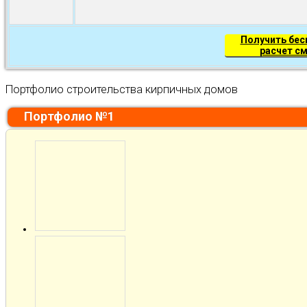
Получить бе
расчет с
Портфолио строительства кирпичных домов
Портфолио №1