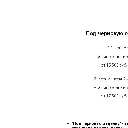
Под черновую о
1) Газобло
+облицовочный 
от 15 500 руб
2) Керамический 
+облицовочный 
от 17 500 руб
"
Под черновую отделку
" -
установлены окна, двери.