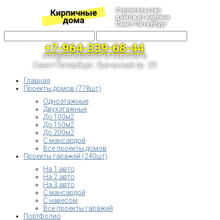
Строительство
домов из кирпича
Санкт-Петербург
+7-964-339-68-44
info@stroitelstvo-iz-kirpicha.ru
Санкт-Петербург, Греческий пр. 29
Главная
Проекты домов (778шт)
Одноэтажные
Двухэтажные
До 100м2
До 150м2
До 200м2
С мансардой
Все проекты домов
Проекты гаражей (240шт)
На 1 авто
На 2 авто
На 3 авто
С мансардой
С навесом
Все проекты гаражей
Портфолио