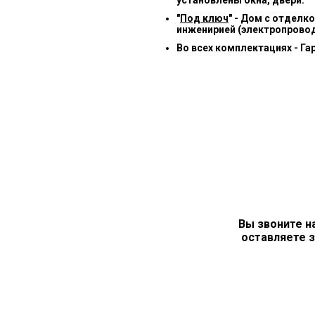
"
Под ключ
" - Дом с отделк
инженирией (электропровод
Во всех комплектациях - Га
Вы звоните н
оставляете з