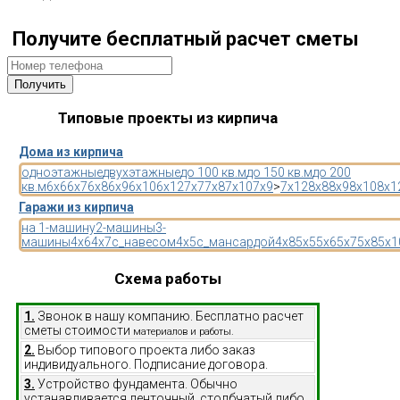
Получите бесплатный расчет сметы
Типовые проекты из кирпича
Дома из кирпича
одноэтажные
двухэтажные
до 100 кв.м
до 150 кв.м
до 200
кв.м
6x6
6x7
6x8
6x9
6x10
6x12
7x7
7x8
7x10
7x9
>
7x12
8x8
8x9
8x10
8x1
Гаражи из кирпича
на 1-машину
2-машины
3-
машины
4x6
4x7
с_навесом
4x5
с_мансардой
4x8
5x5
5x6
5x7
5x8
5x1
Схема работы
1.
Звонок в нашу компанию. Бесплатно расчет
сметы стоимости
материалов и работы.
2.
Выбор типового проекта либо заказ
индивидуального. Подписание договора.
3.
Устройство фундамента. Обычно
устанавливается ленточный, столбчатый либо