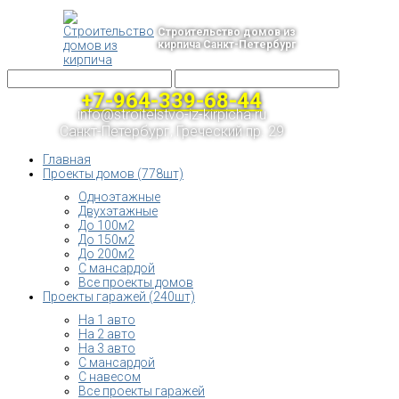
Строительство домов из
кирпича Санкт-Петербург
+7-964-339-68-44
info@stroitelstvo-iz-kirpicha.ru
Санкт-Петербург, Греческий пр. 29
Главная
Проекты домов (778шт)
Одноэтажные
Двухэтажные
До 100м2
До 150м2
До 200м2
С мансардой
Все проекты домов
Проекты гаражей (240шт)
На 1 авто
На 2 авто
На 3 авто
С мансардой
С навесом
Все проекты гаражей