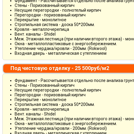
Фундамент - Рассчитывается отдельно после анализа грун
Стены - Поризованный кирпич
Несущие перегородки - полнотелый кирпич
Перегородки - поризованый кирпич
Перекрытие - монолитное
Стропильная система - доска 50*200мм.
Кровля - металлочерепица
Вент. каналы - Shidel
Меж. Этажная лестница (при наличии второго этажа) - мо
Окна - металлопластиковые с энергосбережением.
Утепление чердака/кровли - 200мм. (Rokwool)
Входная дверь - металлическая с утеплением
Под чистовую отделку - 25 500руб/м2
Фундамент - Рассчитывается отдельно после анализа грун
Стены - Поризованный кирпич
Несущие перегородки - полнотелый кирпич
Перегородки - поризованый кирпич
Перекрытие - монолитное
Стропильная система - доска 50*200мм.
Кровля - металлочерепица
Вент. каналы - Shidel
Меж. Этажная лестница (при наличии второго этажа) - мо
Окна - металлопластиковые с энергосбережением.
Утепление чердака/кровли - 200мм. (Rokwool)
Входная дверь - металлическая с утеплением