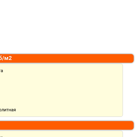
уб/м2
та
нолитная