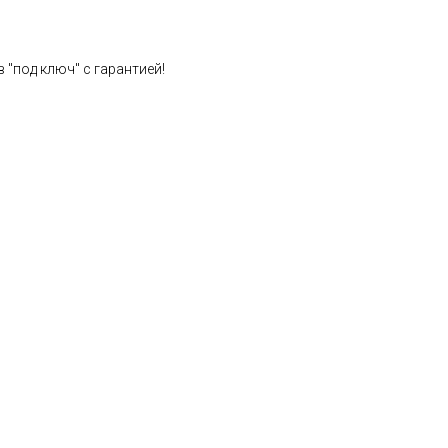
 "под ключ" с гарантией!
Расчет стоимости