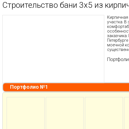
Строительство бани 3х5 из кирпи
Кирпичная 
участка. В
комфортаб
особеннос
заказчика.
Петербурге
моечной ко
существенн
Портфоли
Портфолио №1