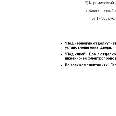
2) Керамический 
+облицовочный 
от 17 500 руб
"
Под черновую отделку
" -
установлены окна, двери.
"
Под ключ
" - Дом с отделк
инженирией (электропровод
Во всех комплектациях - Га