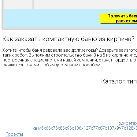
Получить бе
расчет с
Как заказать компактную баню из кирпича?
Хотите, чтобы баня радовала вас долгие годы? Доверьте ее из
таких работ. Выполним строительство бани 3 на 5 из кирпича «по
построенная специалистами нашей компании, станет гордостью в
свяжитесь с нами любым доступным способом.
Каталог ти
одноэта
кв.м
6x6
6x7
6x8
6x9
6x10
6x12
7x7
7x8
7x10
7x9
>
7x12
8x
Проекты