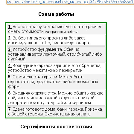
машины
4x6
4x7
с_навесом
4x5
с_мансардой
4x8
5x5
5x6
5x7
5x8
5x1
Схема работы
1.
Звонок в нашу компанию. Бесплатно расчет
сметы стоимости
материалов и работы.
2.
Выбор типового проекта либо заказ
индивидуального. Подписание договора.
3.
Устройство фундамента. Обычно
устанавливается ленточный, столбчатый либо
свайный.
4.
Возведение каркаса здания и его обрешетка,
устройство межэтажных перекрытий.
5.
Строительство крыши. Может быть
односкатная, двухскатная либо изломанных
форм.
6.
Внешняя отделка стен. Можно обшить каркас
сайдингом или вагонкой, отделать плиткой,
декоративной штукатуркой или кирпичем.
7.
Сдача готового дома, бани, гаража. Приемка
с Вашей стороны. Окончательная оплата.
Сертификаты соответствия