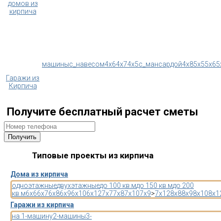
домов из
кирпича
машины
с_навесом
4x6
4x7
4x5
с_мансардой
4x8
5x5
5x6
5
Гаражи из
Кирпича
Получите бесплатный расчет сметы
Типовые проекты из кирпича
Дома из кирпича
одноэтажные
двухэтажные
до 100 кв.м
до 150 кв.м
до 200
кв.м
6x6
6x7
6x8
6x9
6x10
6x12
7x7
7x8
7x10
7x9
>
7x12
8x8
8x9
8x10
8x1
Гаражи из кирпича
на 1-машину
2-машины
3-