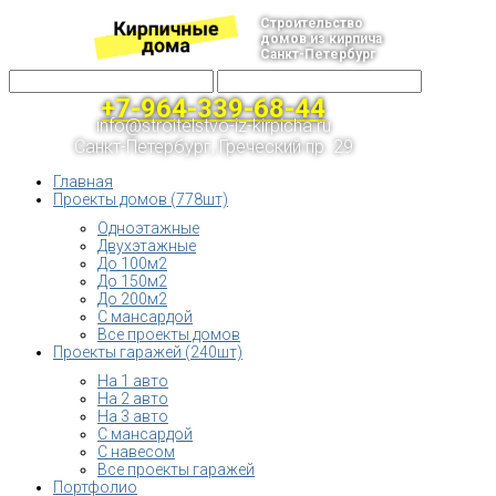
Строительство
домов из кирпича
Санкт-Петербург
+7-964-339-68-44
info@stroitelstvo-iz-kirpicha.ru
Санкт-Петербург, Греческий пр. 29
Главная
Проекты домов (778шт)
Одноэтажные
Двухэтажные
До 100м2
До 150м2
До 200м2
С мансардой
Все проекты домов
Проекты гаражей (240шт)
На 1 авто
На 2 авто
На 3 авто
С мансардой
С навесом
Все проекты гаражей
Портфолио