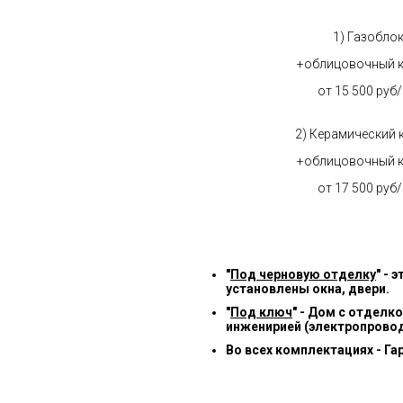
1) Газобло
+облицовочный 
от 15 500 руб
2) Керамический 
+облицовочный 
от 17 500 руб
"
Под черновую отделку
" -
установлены окна, двери.
"
Под ключ
" - Дом с отделк
инженирией (электропровод
Во всех комплектациях - Га