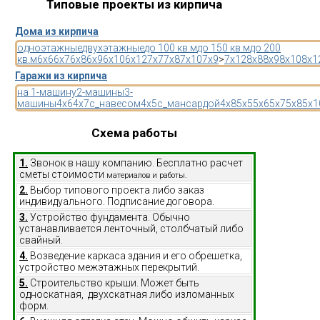
Типовые проекты из кирпича
Дома из кирпича
одноэтажные
двухэтажные
до 100 кв.м
до 150 кв.м
до 200
кв.м
6x6
6x7
6x8
6x9
6x10
6x12
7x7
7x8
7x10
7x9
>
7x12
8x8
8x9
8x10
8x1
Гаражи из кирпича
на 1-машину
2-машины
3-
машины
4x6
4x7
с_навесом
4x5
с_мансардой
4x8
5x5
5x6
5x7
5x8
5x1
Схема работы
1.
Звонок в нашу компанию. Бесплатно расчет
сметы стоимости
материалов и работы.
2.
Выбор типового проекта либо заказ
индивидуального. Подписание договора.
3.
Устройство фундамента. Обычно
устанавливается ленточный, столбчатый либо
свайный.
4.
Возведение каркаса здания и его обрешетка,
устройство межэтажных перекрытий.
5.
Строительство крыши. Может быть
односкатная, двухскатная либо изломанных
форм.