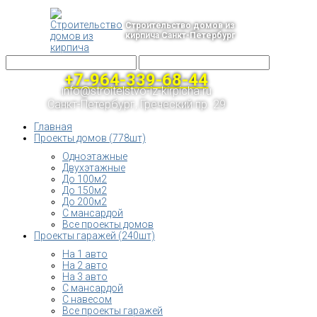
Строительство домов из
кирпича Санкт-Петербург
+7-964-339-68-44
info@stroitelstvo-iz-kirpicha.ru
Санкт-Петербург, Греческий пр. 29
Главная
Проекты домов (778шт)
Одноэтажные
Двухэтажные
До 100м2
До 150м2
До 200м2
С мансардой
Все проекты домов
Проекты гаражей (240шт)
На 1 авто
На 2 авто
На 3 авто
С мансардой
С навесом
Все проекты гаражей