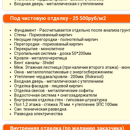
Входная дверь - металлическая с утеплением
Под чистовую отделку - 25 500руб/м2
Фундамент - Рассчитывается отдельно после анализа грун
Стены - Поризованный кирпич
Несущие перегородки - полнотелый кирпич
Перегородки - поризованый кирпич
Перекрытие - монолитное
Стропильная система - доска 50*200мм.
Кровля - металлочерепица
Вент. каналы - Shidel
Меж. Этажная лестница (при наличии второго этажа) - мо
Окна - металлопластиковые с энергосбережением.
Утепление чердака/кровли - 200мм. (Rokwool)
Входная дверь - металлическая с утеплением
Отделка фасадов - лицевой кирпич
Отделка свесов - металлические софиты
Водосточная система + снегозадержатели
Внутренняя отделка стен - гипсовая штукатурка
Пол 1,2 этажа - стяжка 70 мм. + утепление ЭПС 100мм.
Сан. техническая разводка
Разводка электричества
Внутренняя отделка (по желанию заказчика)