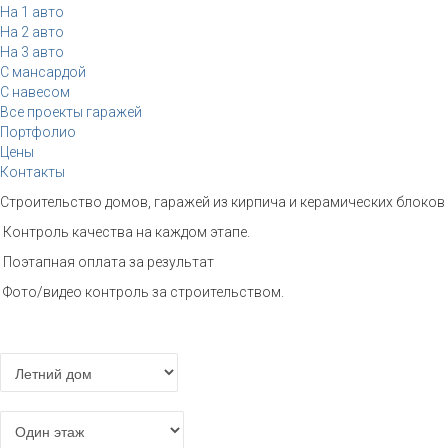
На 1 авто
На 2 авто
На 3 авто
С мансардой
С навесом
Все проекты гаражей
Портфолио
Цены
Контакты
Строительство домов, гаражей из кирпича и керамических блоков 
Контроль качества на каждом этапе.
Поэтапная оплата за результат
Фото/видео контроль за строительством.
Расчет стоимости