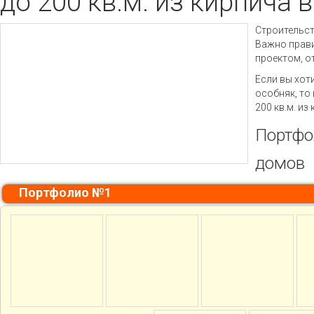
до 200 кв.м. из кирпича 
Строительст
Важно прави
проектом, о
Если вы хот
особняк, то
200 кв.м. из
Портфо
домов
Портфолио №1