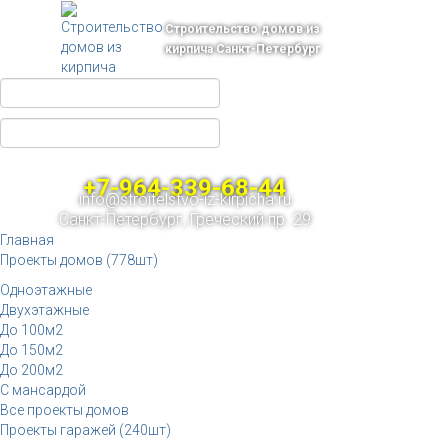
Строительство домов из
кирпича Санкт-Петербург
+7-964-339-68-44
info@stroitelstvo-iz-kirpicha.ru
Санкт-Петербург, Греческий пр. 29
Главная
Проекты домов (778шт)
Одноэтажные
Двухэтажные
До 100м2
До 150м2
До 200м2
С мансардой
Все проекты домов
Проекты гаражей (240шт)