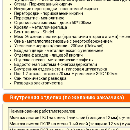
Стены - Поризованный кирпич
Несущие перегородки - полнотелый кирпич
Перегородки - поризованый кирпич
Перекрытие - монолитное
Стропильная система - доска 50*200мм.
Кровля - металлочерепица
Вент. каналы - Shidel
Меж. Этажная лестница (при наличии второго этажа) - мо
Окна - металлопластиковые с энергосбережением.
Утепление чердака/кровли - 200мм. (Rokwool)
Входная дверь - металлическая с утеплением
Отделка фасадов - лицевой кирпич
Отделка свесов - металлические софиты
Водосточная система + снегозадержатели
Внутренняя отделка стен - гипсовая штукатурка
Пол 1,2 этажа - стяжка 70 мм. + утепление ЭПС 100мм.
Сан. техническая разводка
Разводка электричества
Внутренняя отделка (по желанию заказчика)
Наименование работ/материалов
Монтаж листов ГКЛ на стены 1-ый слой (толщина 12 мм) с уче
Монтаж листов ГКЛВ на стены 1-ый слой (толщина 12 мм) с у