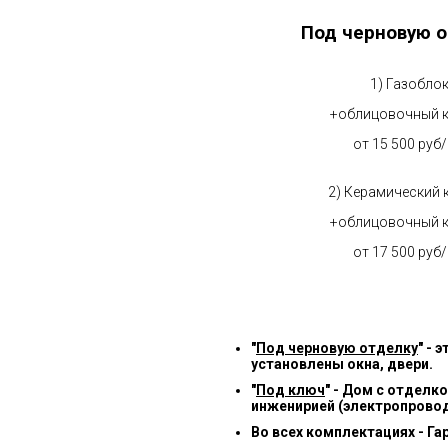
Под черновую о
1) Газобло
+облицовочный 
от 15 500 руб
2) Керамический 
+облицовочный 
от 17 500 руб
"
Под черновую отделку
" -
установлены окна, двери.
"
Под ключ
" - Дом с отделк
инженирией (электропровод
Во всех комплектациях - Га