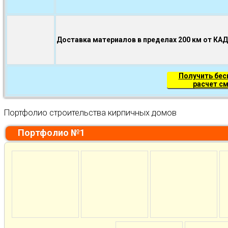
Доставка материалов в пределах 200 км от КА
Получить бе
расчет с
Портфолио строительства кирпичных домов
Портфолио №1