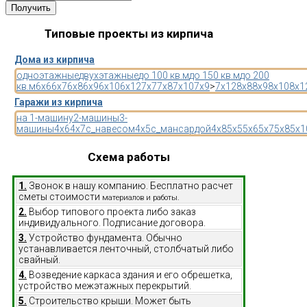
Типовые проекты из кирпича
Дома из кирпича
одноэтажные
двухэтажные
до 100 кв.м
до 150 кв.м
до 200
кв.м
6x6
6x7
6x8
6x9
6x10
6x12
7x7
7x8
7x10
7x9
>
7x12
8x8
8x9
8x10
8x1
Гаражи из кирпича
на 1-машину
2-машины
3-
машины
4x6
4x7
с_навесом
4x5
с_мансардой
4x8
5x5
5x6
5x7
5x8
5x1
Схема работы
1.
Звонок в нашу компанию. Бесплатно расчет
сметы стоимости
материалов и работы.
2.
Выбор типового проекта либо заказ
индивидуального. Подписание договора.
3.
Устройство фундамента. Обычно
устанавливается ленточный, столбчатый либо
свайный.
4.
Возведение каркаса здания и его обрешетка,
устройство межэтажных перекрытий.
5.
Строительство крыши. Может быть