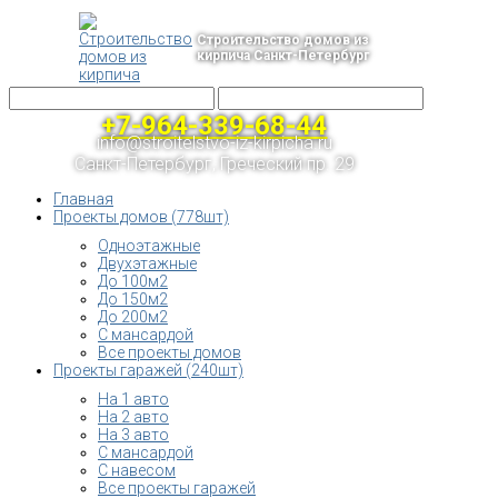
Строительство домов из
кирпича Санкт-Петербург
+7-964-339-68-44
info@stroitelstvo-iz-kirpicha.ru
Санкт-Петербург, Греческий пр. 29
Главная
Проекты домов (778шт)
Одноэтажные
Двухэтажные
До 100м2
До 150м2
До 200м2
С мансардой
Все проекты домов
Проекты гаражей (240шт)
На 1 авто
На 2 авто
На 3 авто
С мансардой
С навесом
Все проекты гаражей