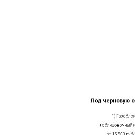
Под черновую о
1) Газобло
+облицовочный 
от 15 500 руб