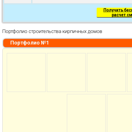
Получить бе
расчет с
Портфолио строительства кирпичных домов
Портфолио №1