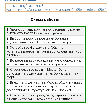
Гаражи из кирпича
на 1-машину
2-машины
3-
машины
4x6
4x7
с_навесом
4x5
с_мансардой
4x8
5x5
5x6
5x7
5x8
5x1
Схема работы
1.
Звонок в нашу компанию. Бесплатно расчет
сметы стоимости
материалов и работы.
2.
Выбор типового проекта либо заказ
индивидуального. Подписание договора.
3.
Устройство фундамента. Обычно
устанавливается ленточный, столбчатый либо
свайный.
4.
Возведение каркаса здания и его обрешетка,
устройство межэтажных перекрытий.
5.
Строительство крыши. Может быть
односкатная, двухскатная либо изломанных
форм.
6.
Внешняя отделка стен. Можно обшить каркас
сайдингом или вагонкой, отделать плиткой,
декоративной штукатуркой или кирпичем.
7.
Сдача готового дома, бани, гаража. Приемка
с Вашей стороны. Окончательная оплата.