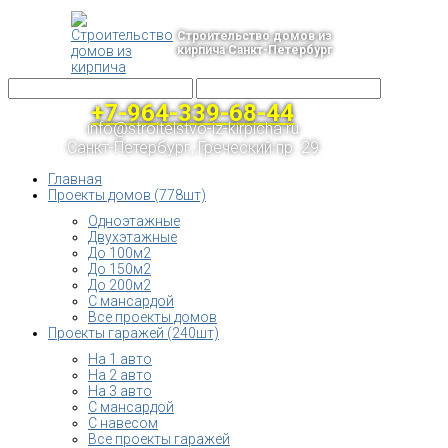
Строительство домов из
кирпича Санкт-Петербург
+7-964-339-68-44
info@stroitelstvo-iz-kirpicha.ru
Санкт-Петербург, Греческий пр. 29
Главная
Проекты домов (778шт)
Одноэтажные
Двухэтажные
До 100м2
До 150м2
До 200м2
С мансардой
Все проекты домов
Проекты гаражей (240шт)
На 1 авто
На 2 авто
На 3 авто
С мансардой
С навесом
Все проекты гаражей