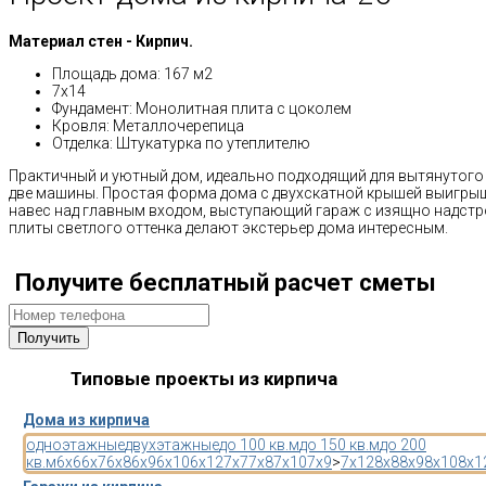
Материал стен - Кирпич.
Площадь дома: 167 м2
7х14
Фундамент: Монолитная плита с цоколем
Кровля: Металлочерепица
Отделка: Штукатурка по утеплителю
Практичный и уютный дом, идеально подходящий для вытянутого 
две машины. Простая форма дома с двухскатной крышей выигры
навес над главным входом, выступающий гараж с изящно надст
плиты светлого оттенка делают экстерьер дома интересным.
Получите бесплатный расчет сметы
Типовые проекты из кирпича
Дома из кирпича
одноэтажные
двухэтажные
до 100 кв.м
до 150 кв.м
до 200
кв.м
6x6
6x7
6x8
6x9
6x10
6x12
7x7
7x8
7x10
7x9
>
7x12
8x8
8x9
8x10
8x1