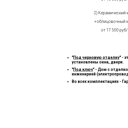
2) Керамический 
+облицовочный 
от 17 500 руб
"
Под черновую отделку
" -
установлены окна, двери.
"
Под ключ
" - Дом с отделк
инженирией (электропровод
Во всех комплектациях - Га