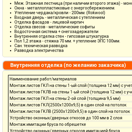
Меж. Этажная лестница (при наличии второго этажа) - мо
Окна - металлопластиковые с энергосбережением.
Утепление чердака/кровли - 200мм. (Rokwool)
Входная дверь - металлическая с утеплением
Отделка фасадов - лицевой кирпич
Отделка свесов - металлические софиты
Водосточная система + снегозадержатели
Внутренняя отделка стен - гипсовая штукатурка
Пол 1,2 этажа - стяжка 70 мм. + утепление ЭПС 100мм.
Сан. техническая разводка
Разводка электричества
Внутренняя отделка (по желанию заказчика)
Наименование работ/материалов
Монтаж листов ГКЛ на стены 1-ый слой (толщина 12 мм) с уче
Монтаж листов ГКЛВ на стены 1-ый слой (толщина 12 мм) с у
Монтаж листов ГКЛ на стены 2-ой слой (толщина 9,5 мм)
Монтаж листов ГКЛ(2500х1200х9,5) в один слой на потолок
Монтаж листов ГКЛВ (2500х1200х9,5) в один слой на потолок
Устройство оконных/дверных откосов до 100 мм в 2 слоя
Монтаж имитации бруса по обрешетке
Устройство оконных/дверных откосов имитацией бруса