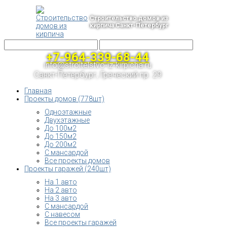
Строительство домов из
кирпича Санкт-Петербург
+7-964-339-68-44
info@stroitelstvo-iz-kirpicha.ru
Санкт-Петербург, Греческий пр. 29
Главная
Проекты домов (778шт)
Одноэтажные
Двухэтажные
До 100м2
До 150м2
До 200м2
С мансардой
Все проекты домов
Проекты гаражей (240шт)
На 1 авто
На 2 авто
На 3 авто
С мансардой
С навесом
Все проекты гаражей