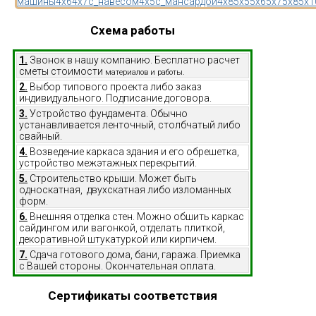
машины
4x6
4x7
с_навесом
4x5
с_мансардой
4x8
5x5
5x6
5x7
5x8
5x1
Схема работы
1.
Звонок в нашу компанию. Бесплатно расчет
сметы стоимости
материалов и работы.
2.
Выбор типового проекта либо заказ
индивидуального. Подписание договора.
3.
Устройство фундамента. Обычно
устанавливается ленточный, столбчатый либо
свайный.
4.
Возведение каркаса здания и его обрешетка,
устройство межэтажных перекрытий.
5.
Строительство крыши. Может быть
односкатная, двухскатная либо изломанных
форм.
6.
Внешняя отделка стен. Можно обшить каркас
сайдингом или вагонкой, отделать плиткой,
декоративной штукатуркой или кирпичем.
7.
Сдача готового дома, бани, гаража. Приемка
с Вашей стороны. Окончательная оплата.
Сертификаты соответствия