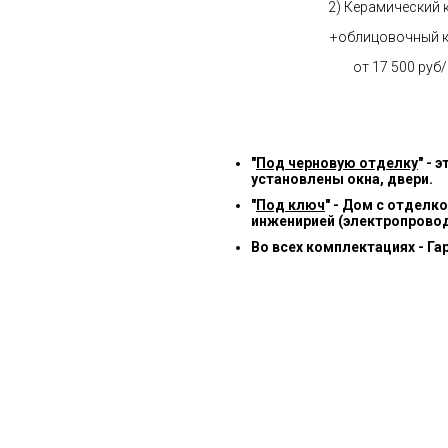
2) Керамический 
+облицовочный 
от 17 500 руб
"
Под черновую отделку
" -
установлены окна, двери.
"
Под ключ
" - Дом с отделк
инженирией (электропровод
Во всех комплектациях - Га