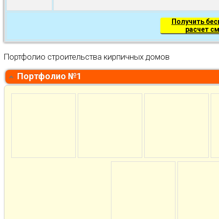
Получить бе
расчет с
Портфолио строительства кирпичных домов
Портфолио №1