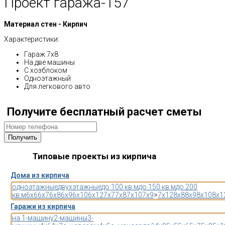
Проект гаража-157
Материал стен - Кирпич
Характеристики:
Гараж 7х8
На две машины
С хозблоком
Одноэтажный
Для легкового авто
Получите бесплатный расчет сметы
Типовые проекты из кирпича
Дома из кирпича
одноэтажные
двухэтажные
до 100 кв.м
до 150 кв.м
до 200
кв.м
6x6
6x7
6x8
6x9
6x10
6x12
7x7
7x8
7x10
7x9
>
7x12
8x8
8x9
8x10
8x1
Гаражи из кирпича
на 1-машину
2-машины
3-