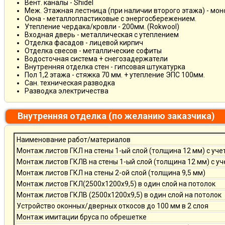
Вент. каналы - Shidel
Меж. Этажная лестница (при наличии второго этажа) - мо
Окна - металлопластиковые с энергосбережением.
Утепление чердака/кровли - 200мм. (Rokwool)
Входная дверь - металлическая с утеплением
Отделка фасадов - лицевой кирпич
Отделка свесов - металлические софиты
Водосточная система + снегозадержатели
Внутренняя отделка стен - гипсовая штукатурка
Пол 1,2 этажа - стяжка 70 мм. + утепление ЭПС 100мм.
Сан. техническая разводка
Разводка электричества
Внутренняя отделка (по желанию заказчика)
Наименование работ/материалов
Монтаж листов ГКЛ на стены 1-ый слой (толщина 12 мм) с уче
Монтаж листов ГКЛВ на стены 1-ый слой (толщина 12 мм) с у
Монтаж листов ГКЛ на стены 2-ой слой (толщина 9,5 мм)
Монтаж листов ГКЛ(2500х1200х9,5) в один слой на потолок
Монтаж листов ГКЛВ (2500х1200х9,5) в один слой на потолок
Устройство оконных/дверных откосов до 100 мм в 2 слоя
Монтаж имитации бруса по обрешетке