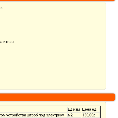
та
нолитная
Ед.изм.
Цена ед.
том устройства штроб под электрику
м2
130,00р.