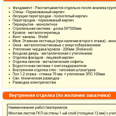
Фундамент - Рассчитывается отдельно после анализа грун
Стены - Поризованный кирпич
Несущие перегородки - полнотелый кирпич
Перегородки - поризованый кирпич
Перекрытие - монолитное
Стропильная система - доска 50*200мм.
Кровля - металлочерепица
Вент. каналы - Shidel
Меж. Этажная лестница (при наличии второго этажа) - мо
Окна - металлопластиковые с энергосбережением.
Утепление чердака/кровли - 200мм. (Rokwool)
Входная дверь - металлическая с утеплением
Отделка фасадов - лицевой кирпич
Отделка свесов - металлические софиты
Водосточная система + снегозадержатели
Внутренняя отделка стен - гипсовая штукатурка
Пол 1,2 этажа - стяжка 70 мм. + утепление ЭПС 100мм.
Сан. техническая разводка
Разводка электричества
Внутренняя отделка (по желанию заказчика)
Наименование работ/материалов
Монтаж листов ГКЛ на стены 1-ый слой (толщина 12 мм) с уче