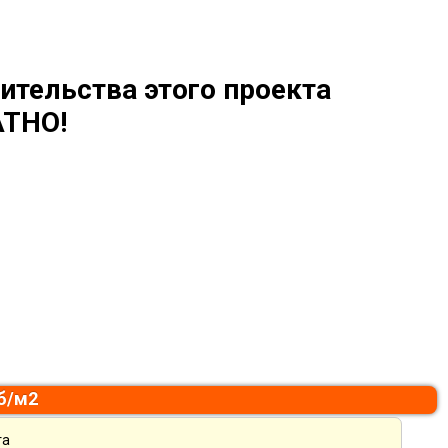
ительства этого проекта
ТНО!
уб/м2
та