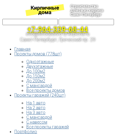
Строительство
домов из кирпича
Санкт-Петербург
+7-964-339-68-44
info@stroitelstvo-iz-kirpicha.ru
Санкт-Петербург, Греческий пр. 29
Главная
Проекты домов (778шт)
Одноэтажные
Двухэтажные
До 100м2
До 150м2
До 200м2
С мансардой
Все проекты домов
Проекты гаражей (240шт)
На 1 авто
На 2 авто
На 3 авто
С мансардой
С навесом
Все проекты гаражей
Портфолио