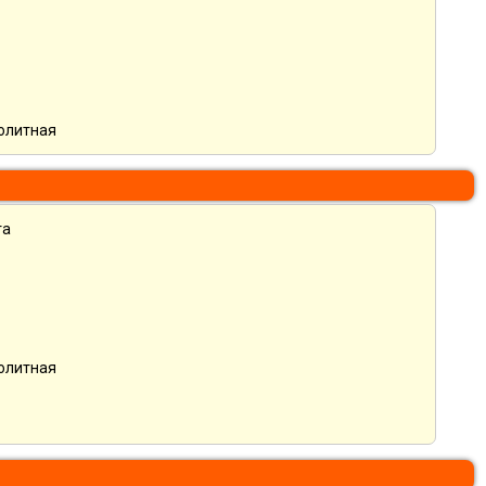
нолитная
та
нолитная