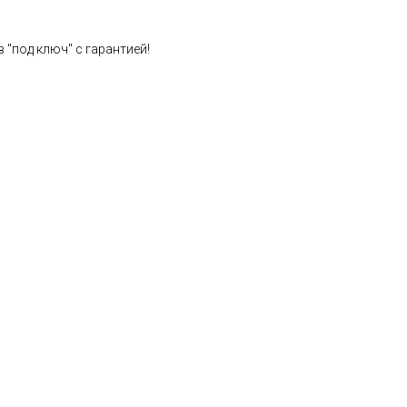
 "под ключ" с гарантией!
Расчет стоимости