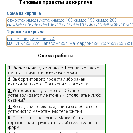
Типовые проекты из кирпича
Дома из кирпича
одноэтажные
двухэтажные
до 100 кв.м
до 150 кв.м
до 200
кв.м
6x6
6x7
6x8
6x9
6x10
6x12
7x7
7x8
7x10
7x9
>
7x12
8x8
8x9
8x10
8x1
Гаражи из кирпича
на 1-машину
2-машины
3-
машины
4x6
4x7
с_навесом
4x5
с_мансардой
4x8
5x5
5x6
5x7
5x8
5x1
Схема работы
1.
Звонок в нашу компанию. Бесплатно расчет
сметы стоимости
материалов и работы.
2.
Выбор типового проекта либо заказ
индивидуального. Подписание договора.
3.
Устройство фундамента. Обычно
устанавливается ленточный, столбчатый либо
свайный.
4.
Возведение каркаса здания и его обрешетка,
устройство межэтажных перекрытий.
5.
Строительство крыши. Может быть
односкатная, двухскатная либо изломанных
форм.