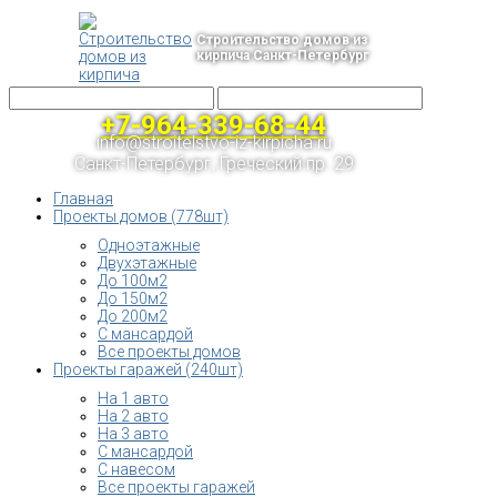
Строительство домов из
кирпича Санкт-Петербург
+7-964-339-68-44
info@stroitelstvo-iz-kirpicha.ru
Санкт-Петербург, Греческий пр. 29
Главная
Проекты домов (778шт)
Одноэтажные
Двухэтажные
До 100м2
До 150м2
До 200м2
С мансардой
Все проекты домов
Проекты гаражей (240шт)
На 1 авто
На 2 авто
На 3 авто
С мансардой
С навесом
Все проекты гаражей