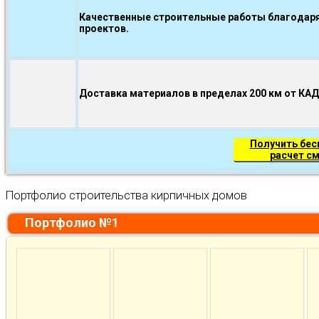
Качественные строительные работы благодаря
проектов.
Доставка материалов в пределах 200 км от КА
Получить бе
расчет с
Портфолио строительства кирпичных домов
Портфолио №1