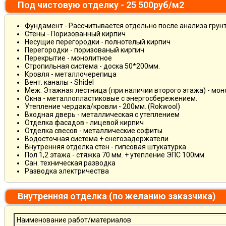
Под чистовую отделку - 25 500руб/м2
Фундамент - Рассчитывается отдельно после анализа грун
Стены - Поризованный кирпич
Несущие перегородки - полнотелый кирпич
Перегородки - поризованый кирпич
Перекрытие - монолитное
Стропильная система - доска 50*200мм.
Кровля - металлочерепица
Вент. каналы - Shidel
Меж. Этажная лестница (при наличии второго этажа) - мо
Окна - металлопластиковые с энергосбережением.
Утепление чердака/кровли - 200мм. (Rokwool)
Входная дверь - металлическая с утеплением
Отделка фасадов - лицевой кирпич
Отделка свесов - металлические софиты
Водосточная система + снегозадержатели
Внутренняя отделка стен - гипсовая штукатурка
Пол 1,2 этажа - стяжка 70 мм. + утепление ЭПС 100мм.
Сан. техническая разводка
Разводка электричества
Внутренняя отделка (по желанию заказчика)
Наименование работ/материалов