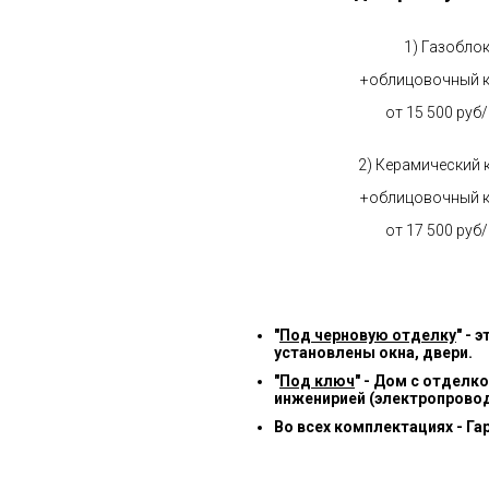
1) Газобло
+облицовочный 
от 15 500 руб
2) Керамический 
+облицовочный 
от 17 500 руб
"
Под черновую отделку
" -
установлены окна, двери.
"
Под ключ
" - Дом с отделк
инженирией (электропровод
Во всех комплектациях - Га