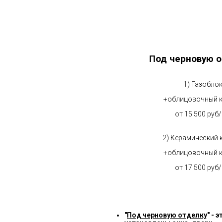
Под черновую о
1) Газобло
+облицовочный 
от 15 500 руб
2) Керамический 
+облицовочный 
от 17 500 руб
"
Под черновую отделку
" -