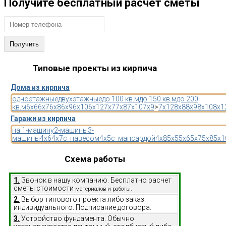
Получите бесплатный расчет сметы
Типовые проекты из кирпича
Дома из кирпича
одноэтажные
двухэтажные
до 100 кв.м
до 150 кв.м
до 200
кв.м
6x6
6x7
6x8
6x9
6x10
6x12
7x7
7x8
7x10
7x9
>
7x12
8x8
8x9
8x10
8x1
Гаражи из кирпича
на 1-машину
2-машины
3-
машины
4x6
4x7
с_навесом
4x5
с_мансардой
4x8
5x5
5x6
5x7
5x8
5x1
Схема работы
1.
Звонок в нашу компанию. Бесплатно расчет
сметы стоимости
материалов и работы.
2.
Выбор типового проекта либо заказ
индивидуального. Подписание договора.
3.
Устройство фундамента. Обычно