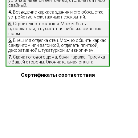
устанавливается ленточный, столбчатый либо
свайный.
4.
Возведение каркаса здания и его обрешетка,
устройство межэтажных перекрытий.
5.
Строительство крыши. Может быть
односкатная, двухскатная либо изломанных
форм.
6.
Внешняя отделка стен. Можно обшить каркас
сайдингом или вагонкой, отделать плиткой,
декоративной штукатуркой или кирпичем.
7.
Сдача готового дома, бани, гаража. Приемка
с Вашей стороны. Окончательная оплата.
Сертификаты соответствия