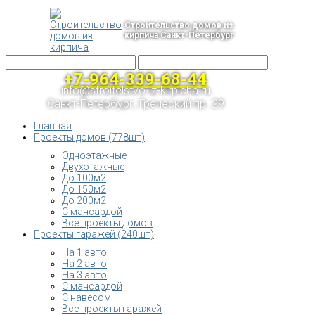
Строительство домов из
кирпича Санкт-Петербург
+7-964-339-68-44
info@stroitelstvo-iz-kirpicha.ru
Санкт-Петербург, Греческий пр. 29
Главная
Проекты домов (778шт)
Одноэтажные
Двухэтажные
До 100м2
До 150м2
До 200м2
С мансардой
Все проекты домов
Проекты гаражей (240шт)
На 1 авто
На 2 авто
На 3 авто
С мансардой
С навесом
Все проекты гаражей