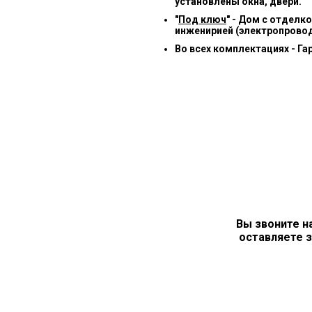
установлены окна, двери.
"
Под ключ
" - Дом с отделк
инженирией (электропровод
Во всех комплектациях - Га
Вы звоните н
оставляете з