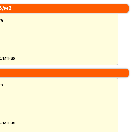
уб/м2
та
нолитная
та
нолитная