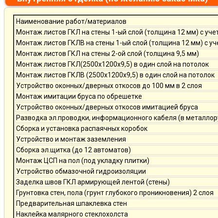
Наименование работ/материалов
Монтаж листов ГКЛ на стены 1-ый слой (толщина 12 мм) с уче
Монтаж листов ГКЛВ на стены 1-ый слой (толщина 12 мм) с у
Монтаж листов ГКЛ на стены 2-ой слой (толщина 9,5 мм)
Монтаж листов ГКЛ(2500х1200х9,5) в один слой на потолок
Монтаж листов ГКЛВ (2500х1200х9,5) в один слой на потолок
Устройство оконных/дверных откосов до 100 мм в 2 слоя
Монтаж имитации бруса по обрешетке
Устройство оконных/дверных откосов имитацией бруса
Разводка эл.проводки, информационного кабеля (в металлор
Сборка и установка распаячных коробок
Устройство и монтаж заземления
Сборка эл.щитка (до 12 автоматов)
Монтаж ЦСП на пол (под укладку плитки)
Устройство обмазочной гидроизоляции
Заделка швов ГКЛ армирующей лентой (стены)
Грунтовка стен, пола (грунт глубокого проникновения) 2 слоя
Предварительная шпаклевка стен
Наклейка малярного стеклохолста