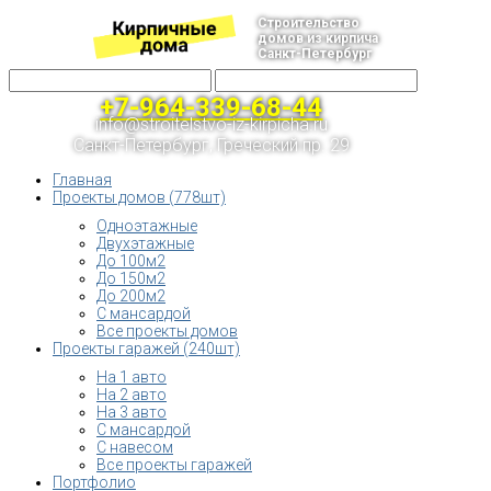
Строительство
домов из кирпича
Санкт-Петербург
+7-964-339-68-44
info@stroitelstvo-iz-kirpicha.ru
Санкт-Петербург, Греческий пр. 29
Главная
Проекты домов (778шт)
Одноэтажные
Двухэтажные
До 100м2
До 150м2
До 200м2
С мансардой
Все проекты домов
Проекты гаражей (240шт)
На 1 авто
На 2 авто
На 3 авто
С мансардой
С навесом
Все проекты гаражей
Портфолио