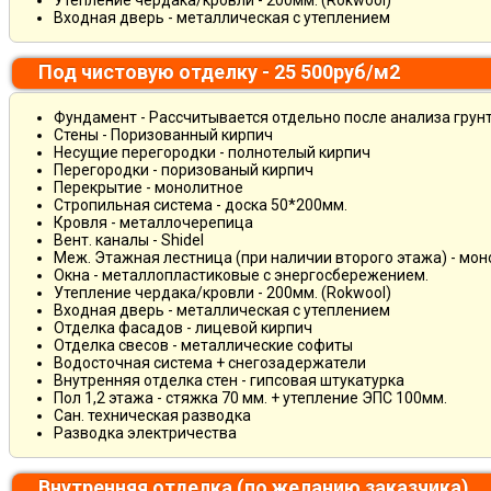
Утепление чердака/кровли - 200мм. (Rokwool)
Входная дверь - металлическая с утеплением
Под чистовую отделку - 25 500руб/м2
Фундамент - Рассчитывается отдельно после анализа грун
Стены - Поризованный кирпич
Несущие перегородки - полнотелый кирпич
Перегородки - поризованый кирпич
Перекрытие - монолитное
Стропильная система - доска 50*200мм.
Кровля - металлочерепица
Вент. каналы - Shidel
Меж. Этажная лестница (при наличии второго этажа) - мо
Окна - металлопластиковые с энергосбережением.
Утепление чердака/кровли - 200мм. (Rokwool)
Входная дверь - металлическая с утеплением
Отделка фасадов - лицевой кирпич
Отделка свесов - металлические софиты
Водосточная система + снегозадержатели
Внутренняя отделка стен - гипсовая штукатурка
Пол 1,2 этажа - стяжка 70 мм. + утепление ЭПС 100мм.
Сан. техническая разводка
Разводка электричества
Внутренняя отделка (по желанию заказчика)