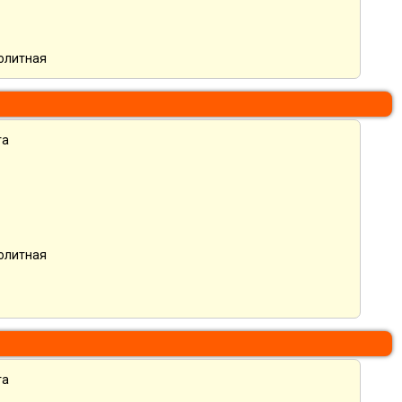
нолитная
та
нолитная
та