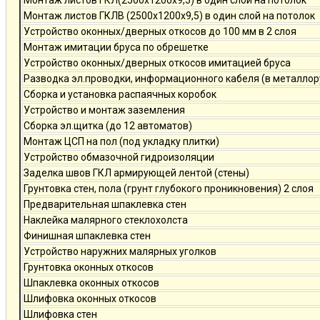
Монтаж листов ГКЛ(2500х1200х9,5) в один слой на потолок
Монтаж листов ГКЛВ (2500х1200х9,5) в один слой на потолок
Устройство оконных/дверных откосов до 100 мм в 2 слоя
Монтаж имитации бруса по обрешетке
Устройство оконных/дверных откосов имитацией бруса
Разводка эл.проводки, информационного кабеля (в металлор
Сборка и установка распаячных коробок
Устройство и монтаж заземления
Сборка эл.щитка (до 12 автоматов)
Монтаж ЦСП на пол (под укладку плитки)
Устройство обмазочной гидроизоляции
Заделка швов ГКЛ армирующей лентой (стены)
Грунтовка стен, пола (грунт глубокого проникновения) 2 слоя
Предварительная шпаклевка стен
Наклейка малярного стеклохолста
Финишная шпаклевка стен
Устройство наружних малярных уголков
Грунтовка оконных откосов
Шпаклевка оконных откосов
Шлифовка оконных откосов
Шлифовка стен