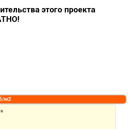
ительства этого проекта
ТНО!
уб/м2
та