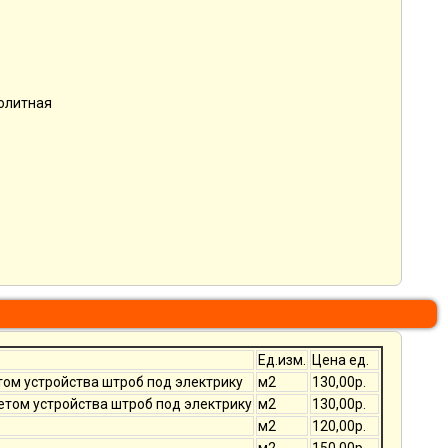
нолитная
Ед.изм.
Цена ед.
том устройства штроб под электрику
м2
130,00р.
четом устройства штроб под электрику
м2
130,00р.
м2
120,00р.