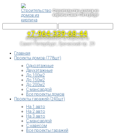
Строительство домов из
кирпича Санкт-Петербург
+7-964-339-68-44
info@stroitelstvo-iz-kirpicha.ru
Санкт-Петербург, Греческий пр. 29
Главная
Проекты домов (778шт)
Одноэтажные
Двухэтажные
До 100м2
До 150м2
До 200м2
С мансардой
Все проекты домов
Проекты гаражей (240шт)
На 1 авто
На 2 авто
На 3 авто
С мансардой
С навесом
Все проекты гаражей