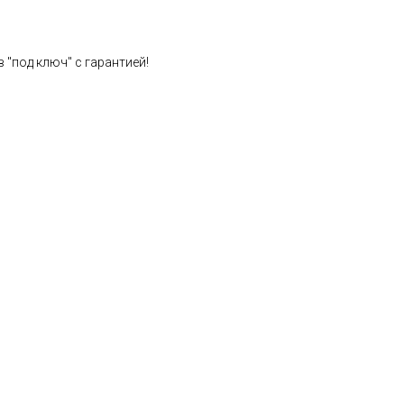
 "под ключ" с гарантией!
Расчет стоимости