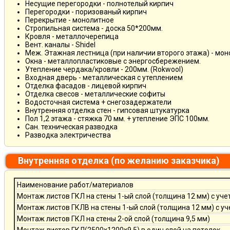
Несущие перегородки - полнотелый кирпич
Перегородки - поризованый кирпич
Перекрытие - монолитное
Стропильная система - доска 50*200мм.
Кровля - металлочерепица
Вент. каналы - Shidel
Меж. Этажная лестница (при наличии второго этажа) - мо
Окна - металлопластиковые с энергосбережением.
Утепление чердака/кровли - 200мм. (Rokwool)
Входная дверь - металлическая с утеплением
Отделка фасадов - лицевой кирпич
Отделка свесов - металлические софиты
Водосточная система + снегозадержатели
Внутренняя отделка стен - гипсовая штукатурка
Пол 1,2 этажа - стяжка 70 мм. + утепление ЭПС 100мм.
Сан. техническая разводка
Разводка электричества
Внутренняя отделка (по желанию заказчика)
Наименование работ/материалов
Монтаж листов ГКЛ на стены 1-ый слой (толщина 12 мм) с уче
Монтаж листов ГКЛВ на стены 1-ый слой (толщина 12 мм) с у
Монтаж листов ГКЛ на стены 2-ой слой (толщина 9,5 мм)