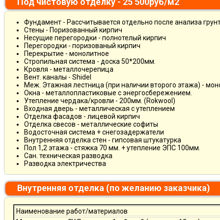
Под чистовую отделку - 25 500руб/м2
Фундамент - Рассчитывается отдельно после анализа грун
Стены - Поризованный кирпич
Несущие перегородки - полнотелый кирпич
Перегородки - поризованый кирпич
Перекрытие - монолитное
Стропильная система - доска 50*200мм.
Кровля - металлочерепица
Вент. каналы - Shidel
Меж. Этажная лестница (при наличии второго этажа) - мо
Окна - металлопластиковые с энергосбережением.
Утепление чердака/кровли - 200мм. (Rokwool)
Входная дверь - металлическая с утеплением
Отделка фасадов - лицевой кирпич
Отделка свесов - металлические софиты
Водосточная система + снегозадержатели
Внутренняя отделка стен - гипсовая штукатурка
Пол 1,2 этажа - стяжка 70 мм. + утепление ЭПС 100мм.
Сан. техническая разводка
Разводка электричества
Внутренняя отделка (по желанию заказчика)
Наименование работ/материалов