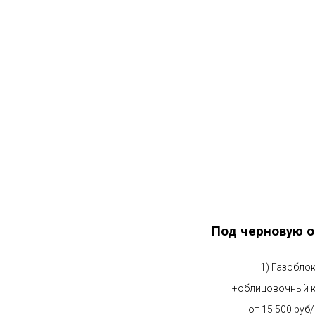
Под черновую о
1) Газобло
+облицовочный 
от 15 500 руб