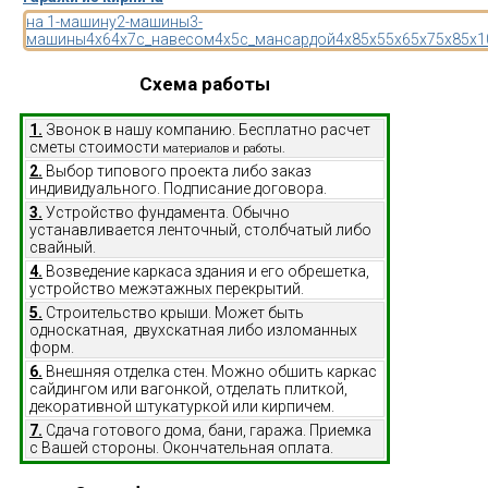
на 1-машину
2-машины
3-
машины
4x6
4x7
с_навесом
4x5
с_мансардой
4x8
5x5
5x6
5x7
5x8
5x1
Схема работы
1.
Звонок в нашу компанию. Бесплатно расчет
сметы стоимости
материалов и работы.
2.
Выбор типового проекта либо заказ
индивидуального. Подписание договора.
3.
Устройство фундамента. Обычно
устанавливается ленточный, столбчатый либо
свайный.
4.
Возведение каркаса здания и его обрешетка,
устройство межэтажных перекрытий.
5.
Строительство крыши. Может быть
односкатная, двухскатная либо изломанных
форм.
6.
Внешняя отделка стен. Можно обшить каркас
сайдингом или вагонкой, отделать плиткой,
декоративной штукатуркой или кирпичем.
7.
Сдача готового дома, бани, гаража. Приемка
с Вашей стороны. Окончательная оплата.