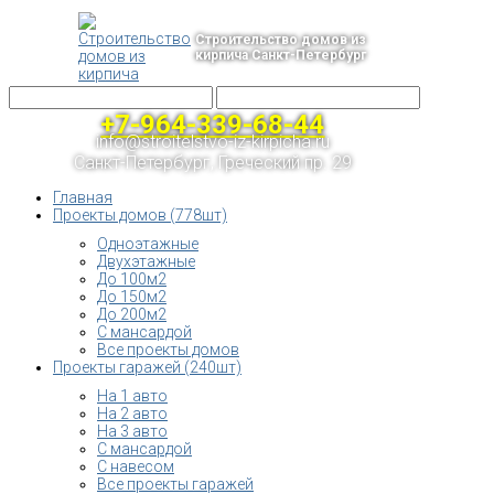
Строительство домов из
кирпича Санкт-Петербург
+7-964-339-68-44
info@stroitelstvo-iz-kirpicha.ru
Санкт-Петербург, Греческий пр. 29
Главная
Проекты домов (778шт)
Одноэтажные
Двухэтажные
До 100м2
До 150м2
До 200м2
С мансардой
Все проекты домов
Проекты гаражей (240шт)
На 1 авто
На 2 авто
На 3 авто
С мансардой
С навесом
Все проекты гаражей