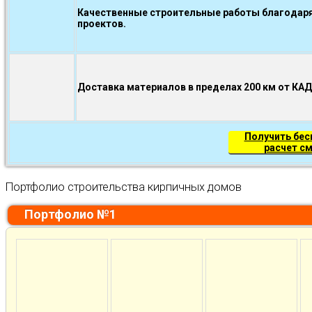
Качественные строительные работы благодаря
проектов.
Доставка материалов в пределах 200 км от КА
Получить бе
расчет с
Портфолио строительства кирпичных домов
Портфолио №1