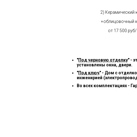
2) Керамический 
+облицовочный 
от 17 500 руб
"
Под черновую отделку
" -
установлены окна, двери.
"
Под ключ
" - Дом с отделк
инженирией (электропровод
Во всех комплектациях - Га