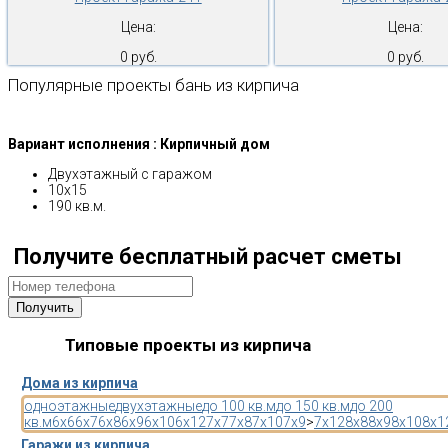
Цена:
Цена:
0 руб.
0 руб.
Популярные проекты бань из кирпича
Вариант исполнения : Кирпичный дом
Двухэтажный с гаражом
10х15
190 кв.м.
Получите бесплатный расчет сметы
Типовые проекты из кирпича
Дома из кирпича
одноэтажные
двухэтажные
до 100 кв.м
до 150 кв.м
до 200
кв.м
6x6
6x7
6x8
6x9
6x10
6x12
7x7
7x8
7x10
7x9
>
7x12
8x8
8x9
8x10
8x1
Гаражи из кирпича