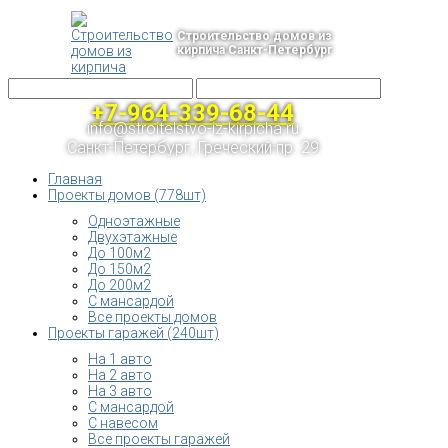
Строительство домов из
кирпича Санкт-Петербург
+7-964-339-68-44
info@stroitelstvo-iz-kirpicha.ru
Санкт-Петербург, Греческий пр. 29
Главная
Проекты домов (778шт)
Одноэтажные
Двухэтажные
До 100м2
До 150м2
До 200м2
С мансардой
Все проекты домов
Проекты гаражей (240шт)
На 1 авто
На 2 авто
На 3 авто
С мансардой
С навесом
Все проекты гаражей