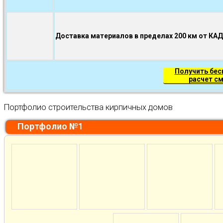
Доставка материалов в пределах 200 км от КА
Получить бе
расчет с
Портфолио строительства кирпичных домов
Портфолио №1