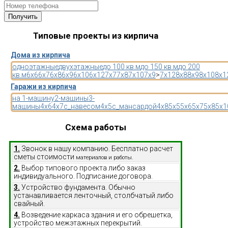
Типовые проекты из кирпича
Дома из кирпича
одноэтажные
двухэтажные
до 100 кв.м
до 150 кв.м
до 200
кв.м
6x6
6x7
6x8
6x9
6x10
6x12
7x7
7x8
7x10
7x9
>
7x12
8x8
8x9
8x10
8x1
Гаражи из кирпича
на 1-машину
2-машины
3-
машины
4x6
4x7
с_навесом
4x5
с_мансардой
4x8
5x5
5x6
5x7
5x8
5x1
Схема работы
1.
Звонок в нашу компанию. Бесплатно расчет
сметы стоимости
материалов и работы.
2.
Выбор типового проекта либо заказ
индивидуального. Подписание договора.
3.
Устройство фундамента. Обычно
устанавливается ленточный, столбчатый либо
свайный.
4.
Возведение каркаса здания и его обрешетка,
устройство межэтажных перекрытий.