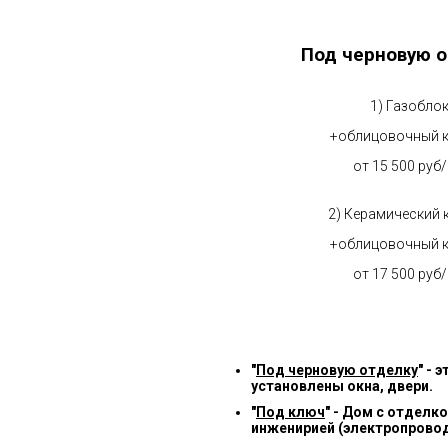
Под черновую о
1) Газобло
+облицовочный 
от 15 500 руб
2) Керамический 
+облицовочный 
от 17 500 руб
"
Под черновую отделку
" -
установлены окна, двери.
"
Под ключ
" - Дом с отделк
инженирией (электропровод