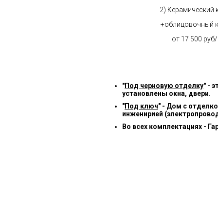
2) Керамический 
+облицовочный 
от 17 500 руб
"
Под черновую отделку
" -
установлены окна, двери.
"
Под ключ
" - Дом с отделк
инженирией (электропровод
Во всех комплектациях - Га