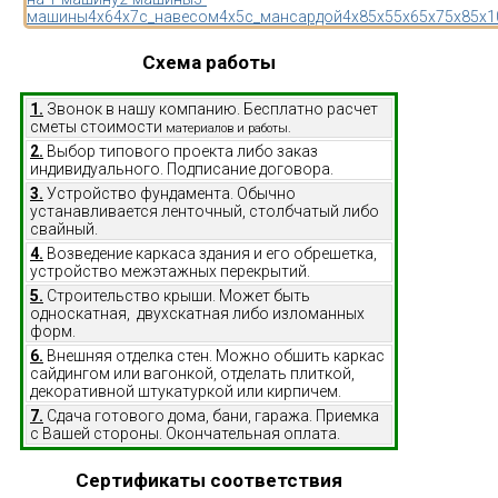
машины
4x6
4x7
с_навесом
4x5
с_мансардой
4x8
5x5
5x6
5x7
5x8
5x1
Схема работы
1.
Звонок в нашу компанию. Бесплатно расчет
сметы стоимости
материалов и работы.
2.
Выбор типового проекта либо заказ
индивидуального. Подписание договора.
3.
Устройство фундамента. Обычно
устанавливается ленточный, столбчатый либо
свайный.
4.
Возведение каркаса здания и его обрешетка,
устройство межэтажных перекрытий.
5.
Строительство крыши. Может быть
односкатная, двухскатная либо изломанных
форм.
6.
Внешняя отделка стен. Можно обшить каркас
сайдингом или вагонкой, отделать плиткой,
декоративной штукатуркой или кирпичем.
7.
Сдача готового дома, бани, гаража. Приемка
с Вашей стороны. Окончательная оплата.
Сертификаты соответствия