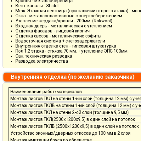
Кровля - металлочерепица
Вент. каналы - Shidel
Меж. Этажная лестница (при наличии второго этажа) - мо
Окна - металлопластиковые с энергосбережением.
Утепление чердака/кровли - 200мм. (Rokwool)
Входная дверь - металлическая с утеплением
Отделка фасадов - лицевой кирпич
Отделка свесов - металлические софиты
Водосточная система + снегозадержатели
Внутренняя отделка стен - гипсовая штукатурка
Пол 1,2 этажа - стяжка 70 мм. + утепление ЭПС 100мм.
Сан. техническая разводка
Разводка электричества
Внутренняя отделка (по желанию заказчика)
Наименование работ/материалов
Монтаж листов ГКЛ на стены 1-ый слой (толщина 12 мм) с уче
Монтаж листов ГКЛВ на стены 1-ый слой (толщина 12 мм) с у
Монтаж листов ГКЛ на стены 2-ой слой (толщина 9,5 мм)
Монтаж листов ГКЛ(2500х1200х9,5) в один слой на потолок
Монтаж листов ГКЛВ (2500х1200х9,5) в один слой на потолок
Устройство оконных/дверных откосов до 100 мм в 2 слоя
Монтаж имитации бруса по обрешетке