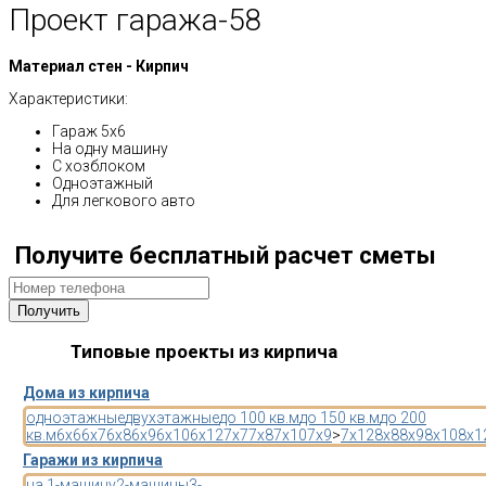
Проект гаража-58
Материал стен - Кирпич
Характеристики:
Гараж 5х6
На одну машину
С хозблоком
Одноэтажный
Для легкового авто
Получите бесплатный расчет сметы
Типовые проекты из кирпича
Дома из кирпича
одноэтажные
двухэтажные
до 100 кв.м
до 150 кв.м
до 200
кв.м
6x6
6x7
6x8
6x9
6x10
6x12
7x7
7x8
7x10
7x9
>
7x12
8x8
8x9
8x10
8x1
Гаражи из кирпича
на 1-машину
2-машины
3-