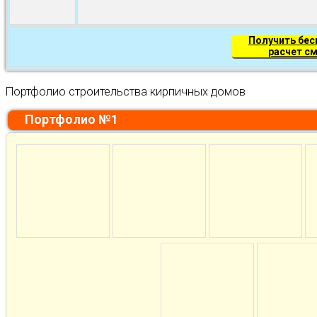
Получить бе
расчет с
Портфолио строительства кирпичных домов
Портфолио №1