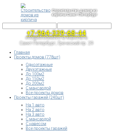
Строительство домов из
кирпича Санкт-Петербург
+7-964-339-68-44
info@stroitelstvo-iz-kirpicha.ru
Санкт-Петербург, Греческий пр. 29
Главная
Проекты домов (778шт)
Одноэтажные
Двухэтажные
До 100м2
До 150м2
До 200м2
С мансардой
Все проекты домов
Проекты гаражей (240шт)
На 1 авто
На 2 авто
На 3 авто
С мансардой
С навесом
Все проекты гаражей