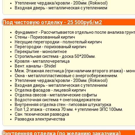
Утепление чердака/кровли - 200мм. (Rokwool)
Входная дверь - металлическая с утеплением
Под чистовую отделку - 25 500руб/м2
Фундамент - Рассчитывается отдельно после анализа грун
Стены - Поризованный кирпич
Несущие перегородки - полнотелый кирпич
Перегородки - поризованый кирпич
Перекрытие - монолитное
Стропильная система - доска 50*200мм.
Кровля - металлочерепица
Вент. каналы - Shidel
Меж. Этажная лестница (при наличии второго этажа) - мо
Окна - металлопластиковые с энергосбережением.
Утепление чердака/кровли - 200мм. (Rokwool)
Входная дверь - металлическая с утеплением
Отделка фасадов - лицевой кирпич
Отделка свесов - металлические софиты
Водосточная система + снегозадержатели
Внутренняя отделка стен - гипсовая штукатурка
Пол 1,2 этажа - стяжка 70 мм. + утепление ЭПС 100мм.
Сан. техническая разводка
Разводка электричества
Внутренняя отделка (по желанию заказчика)