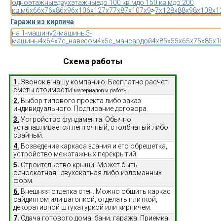
одноэтажные
двухэтажные
до 100 кв.м
до 150 кв.м
до 200
кв.м
6x6
6x7
6x8
6x9
6x10
6x12
7x7
7x8
7x10
7x9
>
7x12
8x8
8x9
8x10
8x1
Гаражи из кирпича
на 1-машину
2-машины
3-
машины
4x6
4x7
с_навесом
4x5
с_мансардой
4x8
5x5
5x6
5x7
5x8
5x1
Схема работы
1.
Звонок в нашу компанию. Бесплатно расчет
сметы стоимости
материалов и работы.
2.
Выбор типового проекта либо заказ
индивидуального. Подписание договора.
3.
Устройство фундамента. Обычно
устанавливается ленточный, столбчатый либо
свайный.
4.
Возведение каркаса здания и его обрешетка,
устройство межэтажных перекрытий.
5.
Строительство крыши. Может быть
односкатная, двухскатная либо изломанных
форм.
6.
Внешняя отделка стен. Можно обшить каркас
сайдингом или вагонкой, отделать плиткой,
декоративной штукатуркой или кирпичем.
7.
Сдача готового дома, бани, гаража. Приемка