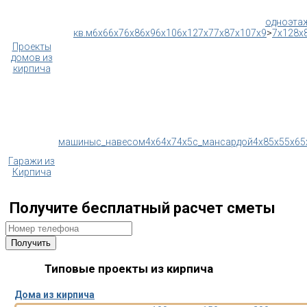
одноэта
кв.м
6x6
6x7
6x8
6x9
6x10
6x12
7x7
7x8
7x10
7x9
>
7x12
8x
Проекты
домов из
кирпича
машины
с_навесом
4x6
4x7
4x5
с_мансардой
4x8
5x5
5x6
5
Гаражи из
Кирпича
Получите бесплатный расчет сметы
Типовые проекты из кирпича
Дома из кирпича