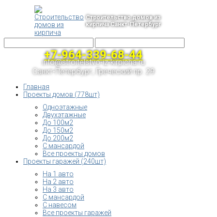
Строительство домов из
кирпича Санкт-Петербург
+7-964-339-68-44
info@stroitelstvo-iz-kirpicha.ru
Санкт-Петербург, Греческий пр. 29
Главная
Проекты домов (778шт)
Одноэтажные
Двухэтажные
До 100м2
До 150м2
До 200м2
С мансардой
Все проекты домов
Проекты гаражей (240шт)
На 1 авто
На 2 авто
На 3 авто
С мансардой
С навесом
Все проекты гаражей