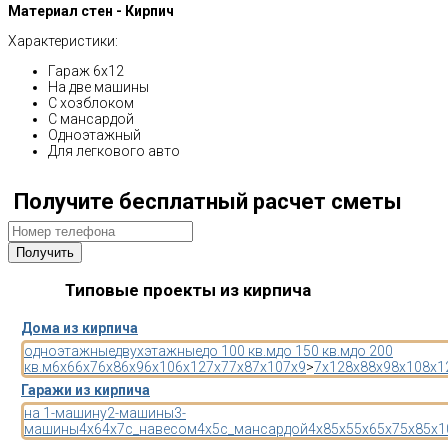
Материал стен - Кирпич
Характеристики:
Гараж 6х12
На две машины
С хозблоком
С мансардой
Одноэтажный
Для легкового авто
Получите бесплатный расчет сметы
Типовые проекты из кирпича
Дома из кирпича
одноэтажные
двухэтажные
до 100 кв.м
до 150 кв.м
до 200
кв.м
6x6
6x7
6x8
6x9
6x10
6x12
7x7
7x8
7x10
7x9
>
7x12
8x8
8x9
8x10
8x1
Гаражи из кирпича
на 1-машину
2-машины
3-
машины
4x6
4x7
с_навесом
4x5
с_мансардой
4x8
5x5
5x6
5x7
5x8
5x1