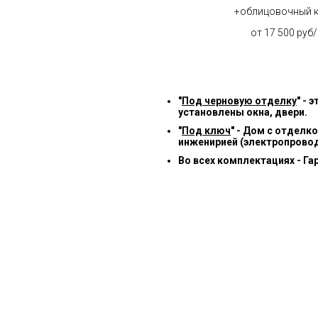
+облицовочный 
от 17 500 руб
"
Под черновую отделку
" -
установлены окна, двери.
"
Под ключ
" - Дом с отделк
инженирией (электропровод
Во всех комплектациях - Га