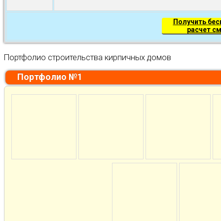
Получить бе
расчет с
Портфолио строительства кирпичных домов
Портфолио №1