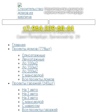
Строительство домов из
кирпича Санкт-Петербург
+7-964-339-68-44
info@stroitelstvo-iz-kirpicha.ru
Санкт-Петербург, Греческий пр. 29
Главная
Проекты домов (778шт)
Одноэтажные
Двухэтажные
До 100м2
До 150м2
До 200м2
С мансардой
Все проекты домов
Проекты гаражей (240шт)
На 1 авто
На 2 авто
На 3 авто
С мансардой
С навесом
Все проекты гаражей