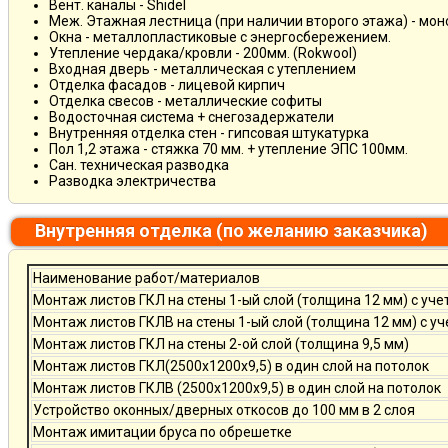
Вент. каналы - Shidel
Меж. Этажная лестница (при наличии второго этажа) - мо
Окна - металлопластиковые с энергосбережением.
Утепление чердака/кровли - 200мм. (Rokwool)
Входная дверь - металлическая с утеплением
Отделка фасадов - лицевой кирпич
Отделка свесов - металлические софиты
Водосточная система + снегозадержатели
Внутренняя отделка стен - гипсовая штукатурка
Пол 1,2 этажа - стяжка 70 мм. + утепление ЭПС 100мм.
Сан. техническая разводка
Разводка электричества
Внутренняя отделка (по желанию заказчика)
Наименование работ/материалов
Монтаж листов ГКЛ на стены 1-ый слой (толщина 12 мм) с уче
Монтаж листов ГКЛВ на стены 1-ый слой (толщина 12 мм) с у
Монтаж листов ГКЛ на стены 2-ой слой (толщина 9,5 мм)
Монтаж листов ГКЛ(2500х1200х9,5) в один слой на потолок
Монтаж листов ГКЛВ (2500х1200х9,5) в один слой на потолок
Устройство оконных/дверных откосов до 100 мм в 2 слоя
Монтаж имитации бруса по обрешетке