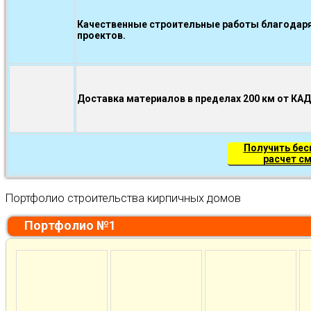
Качественные строительные работы благодаря
проектов.
Доставка материалов в пределах 200 км от КА
Получить бе
расчет с
Портфолио строительства кирпичных домов
Портфолио №1