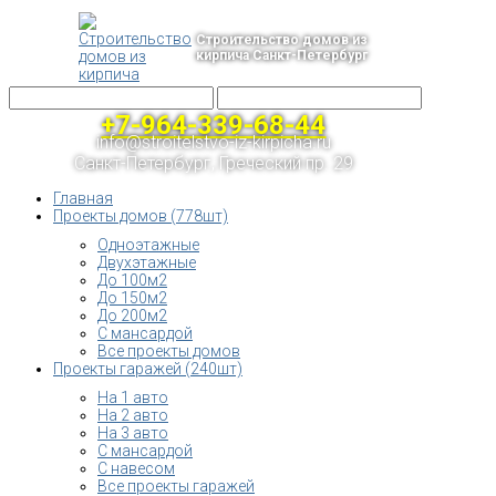
Строительство домов из
кирпича Санкт-Петербург
+7-964-339-68-44
info@stroitelstvo-iz-kirpicha.ru
Санкт-Петербург, Греческий пр. 29
Главная
Проекты домов (778шт)
Одноэтажные
Двухэтажные
До 100м2
До 150м2
До 200м2
С мансардой
Все проекты домов
Проекты гаражей (240шт)
На 1 авто
На 2 авто
На 3 авто
С мансардой
С навесом
Все проекты гаражей