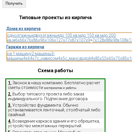
Типовые проекты из кирпича
Дома из кирпича
одноэтажные
двухэтажные
до 100 кв.м
до 150 кв.м
до 200
кв.м
6x6
6x7
6x8
6x9
6x10
6x12
7x7
7x8
7x10
7x9
>
7x12
8x8
8x9
8x10
8x1
Гаражи из кирпича
на 1-машину
2-машины
3-
машины
4x6
4x7
с_навесом
4x5
с_мансардой
4x8
5x5
5x6
5x7
5x8
5x1
Схема работы
1.
Звонок в нашу компанию. Бесплатно расчет
сметы стоимости
материалов и работы.
2.
Выбор типового проекта либо заказ
индивидуального. Подписание договора.
3.
Устройство фундамента. Обычно
устанавливается ленточный, столбчатый либо
свайный.
4.
Возведение каркаса здания и его обрешетка,
устройство межэтажных перекрытий.