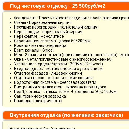
Под чистовую отделку - 25 500руб/м2
Фундамент - Рассчитывается отдельно после анализа грун
Стены - Поризованный кирпич
Несущие перегородки - полнотелый кирпич
Перегородки - поризованый кирпич
Перекрытие - монолитное
Стропильная система - доска 50*200мм.
Кровля - металлочерепица
Вент. каналы - Shidel
Меж. Этажная лестница (при наличии второго этажа) - мо
Окна - металлопластиковые с энергосбережением.
Утепление чердака/кровли - 200мм. (Rokwool)
Входная дверь - металлическая с утеплением
Отделка фасадов - лицевой кирпич
Отделка свесов - металлические софиты
Водосточная система + снегозадержатели
Внутренняя отделка стен - гипсовая штукатурка
Пол 1,2 этажа - стяжка 70 мм. + утепление ЭПС 100мм.
Сан. техническая разводка
Разводка электричества
Внутренняя отделка (по желанию заказчика)
Наименование работ/материалов