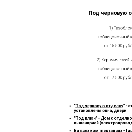
Под черновую о
1) Газобло
+облицовочный 
от 15 500 руб
2) Керамический 
+облицовочный 
от 17 500 руб
"
Под черновую отделку
" -
установлены окна, двери.
"
Под ключ
" - Дом с отделк
инженирией (электропровод
Во всех комплектациях - Га