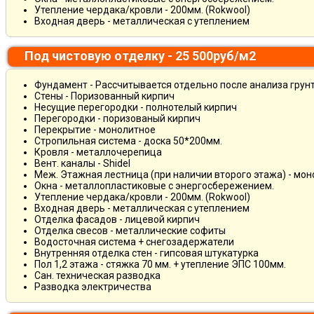
Утепление чердака/кровли - 200мм. (Rokwool)
Входная дверь - металлическая с утеплением
Под чистовую отделку - 25 500руб/м2
Фундамент - Рассчитывается отдельно после анализа грун
Стены - Поризованный кирпич
Несущие перегородки - полнотелый кирпич
Перегородки - поризованый кирпич
Перекрытие - монолитное
Стропильная система - доска 50*200мм.
Кровля - металлочерепица
Вент. каналы - Shidel
Меж. Этажная лестница (при наличии второго этажа) - мо
Окна - металлопластиковые с энергосбережением.
Утепление чердака/кровли - 200мм. (Rokwool)
Входная дверь - металлическая с утеплением
Отделка фасадов - лицевой кирпич
Отделка свесов - металлические софиты
Водосточная система + снегозадержатели
Внутренняя отделка стен - гипсовая штукатурка
Пол 1,2 этажа - стяжка 70 мм. + утепление ЭПС 100мм.
Сан. техническая разводка
Разводка электричества