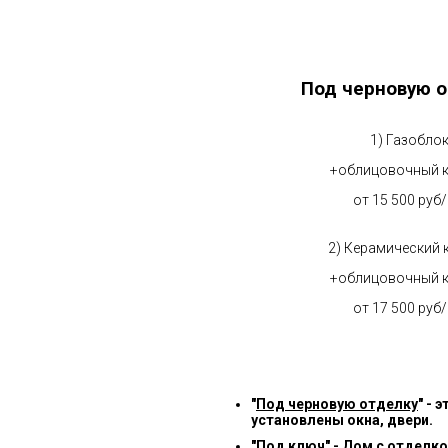
Под черновую о
1) Газобло
+облицовочный 
от 15 500 руб
2) Керамический 
+облицовочный 
от 17 500 руб
"
Под черновую отделку
" -
установлены окна, двери.
"
Под ключ
" - Дом с отделк