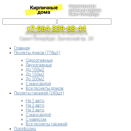
Строительство
домов из кирпича
Санкт-Петербург
+7-964-339-68-44
info@stroitelstvo-iz-kirpicha.ru
Санкт-Петербург, Греческий пр. 29
Главная
Проекты домов (778шт)
Одноэтажные
Двухэтажные
До 100м2
До 150м2
До 200м2
С мансардой
Все проекты домов
Проекты гаражей (240шт)
На 1 авто
На 2 авто
На 3 авто
С мансардой
С навесом
Все проекты гаражей
Портфолио