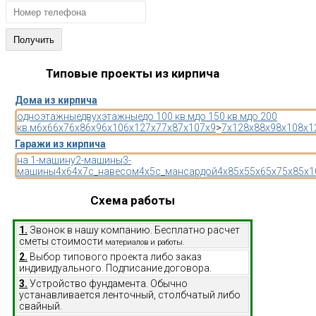
Типовые проекты из кирпича
Дома из кирпича
одноэтажные
двухэтажные
до 100 кв.м
до 150 кв.м
до 200
кв.м
6x6
6x7
6x8
6x9
6x10
6x12
7x7
7x8
7x10
7x9
>
7x12
8x8
8x9
8x10
8x1
Гаражи из кирпича
на 1-машину
2-машины
3-
машины
4x6
4x7
с_навесом
4x5
с_мансардой
4x8
5x5
5x6
5x7
5x8
5x1
Схема работы
1.
Звонок в нашу компанию. Бесплатно расчет
сметы стоимости
материалов и работы.
2.
Выбор типового проекта либо заказ
индивидуального. Подписание договора.
3.
Устройство фундамента. Обычно
устанавливается ленточный, столбчатый либо
свайный.