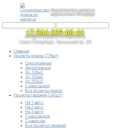
Строительство домов из
кирпича Санкт-Петербург
+7-964-339-68-44
info@stroitelstvo-iz-kirpicha.ru
Санкт-Петербург, Греческий пр. 29
Главная
Проекты домов (778шт)
Одноэтажные
Двухэтажные
До 100м2
До 150м2
До 200м2
С мансардой
Все проекты домов
Проекты гаражей (240шт)
На 1 авто
На 2 авто
На 3 авто
С мансардой
С навесом
Все проекты гаражей