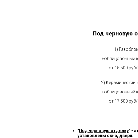
Под черновую о
1) Газобло
+облицовочный 
от 15 500 руб
2) Керамический 
+облицовочный 
от 17 500 руб
"
Под черновую отделку
" -
установлены окна, двери.