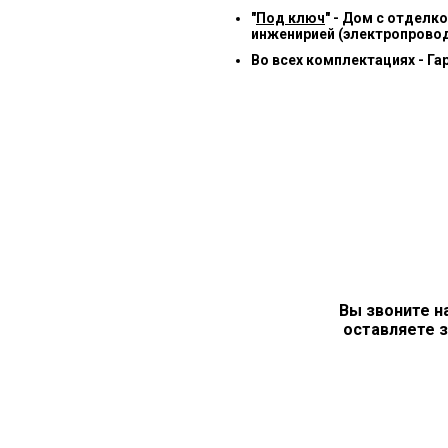
"
Под ключ
" - Дом с отделк
инженирией (электропровод
Во всех комплектациях - Га
Вы звоните н
оставляете з