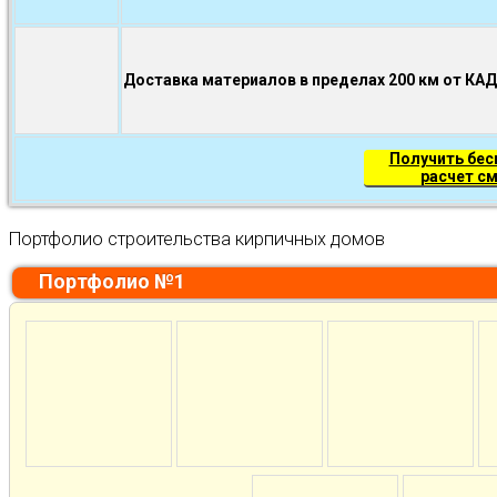
Доставка материалов в пределах 200 км от КА
Получить бе
расчет с
Портфолио строительства кирпичных домов
Портфолио №1