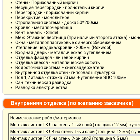
Стены - Поризованный кирпич
Несущие перегородки - полнотелый кирпич
Перегородки - поризованый кирпич
Перекрытие - монолитное
Стропильная система - доска 50*200мм.
Кровля - металлочерепица
Вент. каналы - Shidel
Меж. Этажная лестница (при наличии второго этажа) - мо
Окна - металлопластиковые с энергосбережением.
Утепление чердака/кровли - 200мм. (Rokwool)
Входная дверь - металлическая с утеплением
Отделка фасадов - лицевой кирпич
Отделка свесов - металлические софиты
Водосточная система + снегозадержатели
Внутренняя отделка стен - гипсовая штукатурка
Пол 1,2 этажа - стяжка 70 мм. + утепление ЭПС 100мм.
Сан. техническая разводка
Разводка электричества
Внутренняя отделка (по желанию заказчика)
Наименование работ/материалов
Монтаж листов ГКЛ на стены 1-ый слой (толщина 12 мм) с уче
Монтаж листов ГКЛВ на стены 1-ый слой (толщина 12 мм) с у
Монтаж листов ГКЛ на стены 2-ой слой (толщина 9,5 мм)