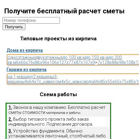
Получите бесплатный расчет сметы
Типовые проекты из кирпича
Дома из кирпича
одноэтажные
двухэтажные
до 100 кв.м
до 150 кв.м
до 200
кв.м
6x6
6x7
6x8
6x9
6x10
6x12
7x7
7x8
7x10
7x9
>
7x12
8x8
8x9
8x10
8x1
Гаражи из кирпича
на 1-машину
2-машины
3-
машины
4x6
4x7
с_навесом
4x5
с_мансардой
4x8
5x5
5x6
5x7
5x8
5x1
Схема работы
1.
Звонок в нашу компанию. Бесплатно расчет
сметы стоимости
материалов и работы.
2.
Выбор типового проекта либо заказ
индивидуального. Подписание договора.
3.
Устройство фундамента. Обычно
устанавливается ленточный, столбчатый либо