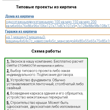
Типовые проекты из кирпича
Дома из кирпича
одноэтажные
двухэтажные
до 100 кв.м
до 150 кв.м
до 200
кв.м
6x6
6x7
6x8
6x9
6x10
6x12
7x7
7x8
7x10
7x9
>
7x12
8x8
8x9
8x10
8x1
Гаражи из кирпича
на 1-машину
2-машины
3-
машины
4x6
4x7
с_навесом
4x5
с_мансардой
4x8
5x5
5x6
5x7
5x8
5x1
Схема работы
1.
Звонок в нашу компанию. Бесплатно расчет
сметы стоимости
материалов и работы.
2.
Выбор типового проекта либо заказ
индивидуального. Подписание договора.
3.
Устройство фундамента. Обычно
устанавливается ленточный, столбчатый либо
свайный.
4.
Возведение каркаса здания и его обрешетка,
устройство межэтажных перекрытий.
5.
Строительство крыши. Может быть
односкатная, двухскатная либо изломанных