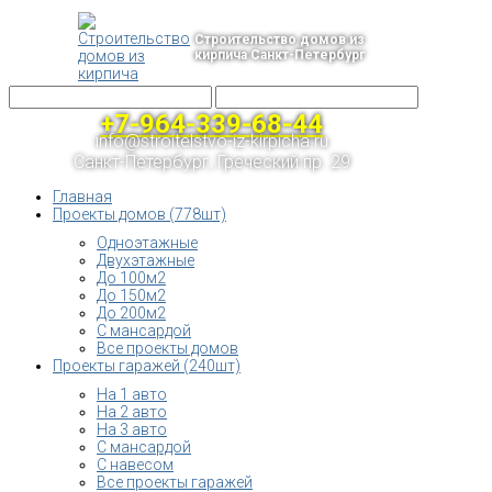
Строительство домов из
кирпича Санкт-Петербург
+7-964-339-68-44
info@stroitelstvo-iz-kirpicha.ru
Санкт-Петербург, Греческий пр. 29
Главная
Проекты домов (778шт)
Одноэтажные
Двухэтажные
До 100м2
До 150м2
До 200м2
С мансардой
Все проекты домов
Проекты гаражей (240шт)
На 1 авто
На 2 авто
На 3 авто
С мансардой
С навесом
Все проекты гаражей