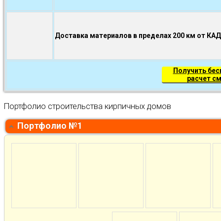
Доставка материалов в пределах 200 км от КА
Получить бе
расчет с
Портфолио строительства кирпичных домов
Портфолио №1