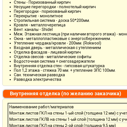
Стены - Поризованный кирпич
Несущие перегородки - полнотелый кирпич
Перегородки - поризованый кирпич
Перекрытие - монолитное
Стропильная система - доска 50*200мм.
Кровля - металлочерепица
Вент. каналы - Shidel
Меж. Этажная лестница (при наличии второго этажа) - мо
Окна - металлопластиковые с энергосбережением.
Утепление чердака/кровли - 200мм. (Rokwool)
Входная дверь - металлическая с утеплением
Отделка фасадов - лицевой кирпич
Отделка свесов - металлические софиты
Водосточная система + снегозадержатели
Внутренняя отделка стен - гипсовая штукатурка
Пол 1,2 этажа - стяжка 70 мм. + утепление ЭПС 100мм.
Сан. техническая разводка
Разводка электричества
Внутренняя отделка (по желанию заказчика)
Наименование работ/материалов
Монтаж листов ГКЛ на стены 1-ый слой (толщина 12 мм) с уче
Монтаж листов ГКЛВ на стены 1-ый слой (толщина 12 мм) с у
Монтаж листов ГКЛ на стены 2-ой слой (толщина 9,5 мм)