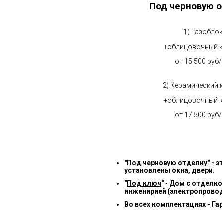
Под черновую о
1) Газобло
+облицовочный 
от 15 500 руб
2) Керамический 
+облицовочный 
от 17 500 руб
"
Под черновую отделку
" -
установлены окна, двери.
"
Под ключ
" - Дом с отделк
инженирией (электропровод
Во всех комплектациях - Га