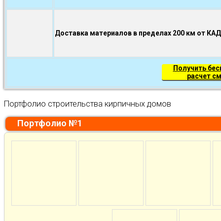
Доставка материалов в пределах 200 км от КА
Получить бе
расчет с
Портфолио строительства кирпичных домов
Портфолио №1