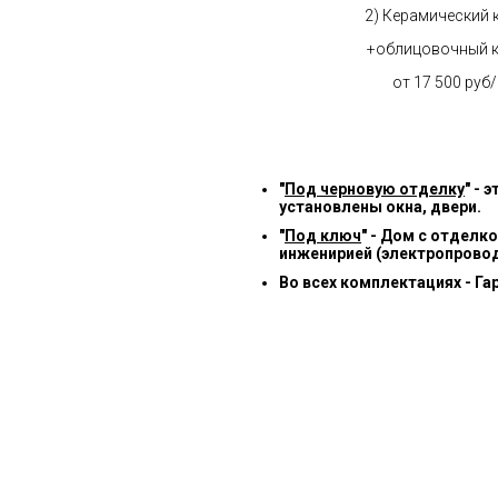
2) Керамический 
+облицовочный 
от 17 500 руб
"
Под черновую отделку
" -
установлены окна, двери.
"
Под ключ
" - Дом с отделк
инженирией (электропровод
Во всех комплектациях - Га