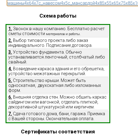
машины
4x6
4x7
с_навесом
4x5
с_мансардой
4x8
5x5
5x6
5x7
5x8
5x1
Схема работы
1.
Звонок в нашу компанию. Бесплатно расчет
сметы стоимости
материалов и работы.
2.
Выбор типового проекта либо заказ
индивидуального. Подписание договора.
3.
Устройство фундамента. Обычно
устанавливается ленточный, столбчатый либо
свайный.
4.
Возведение каркаса здания и его обрешетка,
устройство межэтажных перекрытий.
5.
Строительство крыши. Может быть
односкатная, двухскатная либо изломанных
форм.
6.
Внешняя отделка стен. Можно обшить каркас
сайдингом или вагонкой, отделать плиткой,
декоративной штукатуркой или кирпичем.
7.
Сдача готового дома, бани, гаража. Приемка
с Вашей стороны. Окончательная оплата.
Сертификаты соответствия