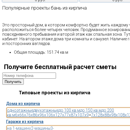
Популярные проекты бань из кирпича
Это просторный дом, в котором комфортно будет жить каждому 
расположиться более четырех человек. Продуманное зонировани
повседневного пребывания и второй этаж как спальная зона. Тут
кабинет. На втором этаже дома три комнаты и санузел. Наличие
и посторонних взглядов.
Общая площадь: 151.74 кв.м
Получите бесплатный расчет сметы
Типовые проекты из кирпича
Дома из кирпича
одноэтажные
двухэтажные
до 100 кв.м
до 150 кв.м
до 200
кв.м
6x6
6x7
6x8
6x9
6x10
6x12
7x7
7x8
7x10
7x9
>
7x12
8x8
8x9
8x10
8x1
Гаражи из кирпича
на 1-машину
2-машины
3-