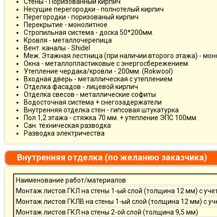
Стены - Поризованный кирпич
Несущие перегородки - полнотелый кирпич
Перегородки - поризованый кирпич
Перекрытие - монолитное
Стропильная система - доска 50*200мм.
Кровля - металлочерепица
Вент. каналы - Shidel
Меж. Этажная лестница (при наличии второго этажа) - мо
Окна - металлопластиковые с энергосбережением.
Утепление чердака/кровли - 200мм. (Rokwool)
Входная дверь - металлическая с утеплением
Отделка фасадов - лицевой кирпич
Отделка свесов - металлические софиты
Водосточная система + снегозадержатели
Внутренняя отделка стен - гипсовая штукатурка
Пол 1,2 этажа - стяжка 70 мм. + утепление ЭПС 100мм.
Сан. техническая разводка
Разводка электричества
Внутренняя отделка (по желанию заказчика)
Наименование работ/материалов
Монтаж листов ГКЛ на стены 1-ый слой (толщина 12 мм) с уче
Монтаж листов ГКЛВ на стены 1-ый слой (толщина 12 мм) с у
Монтаж листов ГКЛ на стены 2-ой слой (толщина 9,5 мм)