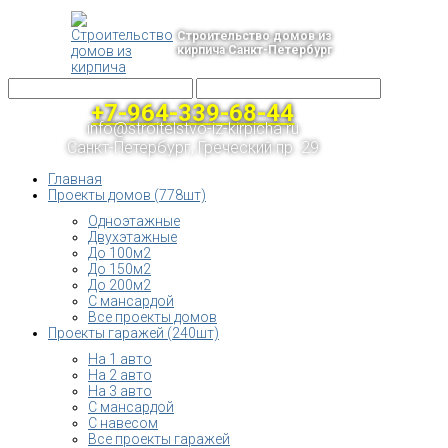
Строительство домов из
кирпича Санкт-Петербург
+7-964-339-68-44
info@stroitelstvo-iz-kirpicha.ru
Санкт-Петербург, Греческий пр. 29
Главная
Проекты домов (778шт)
Одноэтажные
Двухэтажные
До 100м2
До 150м2
До 200м2
С мансардой
Все проекты домов
Проекты гаражей (240шт)
На 1 авто
На 2 авто
На 3 авто
С мансардой
С навесом
Все проекты гаражей