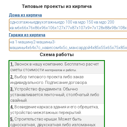
Типовые проекты из кирпича
Дома из кирпича
одноэтажные
двухэтажные
до 100 кв.м
до 150 кв.м
до 200
кв.м
6x6
6x7
6x8
6x9
6x10
6x12
7x7
7x8
7x10
7x9
>
7x12
8x8
8x9
8x10
8x
Гаражи из кирпича
на 1-машину
2-машины
3-
машины
4x6
4x7
с_навесом
4x5
с_мансардой
4x8
5x5
5x6
5x7
5x8
5
Схема работы
1.
Звонок в нашу компанию. Бесплатно расчет
сметы стоимости
материалов и работы.
2.
Выбор типового проекта либо заказ
индивидуального. Подписание договора.
3.
Устройство фундамента. Обычно
устанавливается ленточный, столбчатый либо
свайный.
4.
Возведение каркаса здания и его обрешетка,
устройство межэтажных перекрытий.
5.
Строительство крыши. Может быть
односкатная, двухскатная либо изломанных