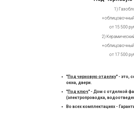
1) Газобл
+облицовочный
от 15 500 р
2) Керамически
+облицовочный
от 17 500 р
"
Под черновую отделку
" - это
окна, двери.
"
Под ключ
" - Дом с отделкой ф
(электропроводка, водоотведе
Во всех комплектациях - Гарант