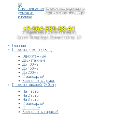
Строительство домов из
кирпича Санкт-Петербург
+7-964-339-68-44
info@stroitelstvo-iz-kirpicha.ru
Санкт-Петербург, Греческий пр. 29
Главная
Проекты домов (778шт)
Одноэтажные
Двухэтажные
До 100м2
До 150м2
До 200м2
С мансардой
Все проекты домов
Проекты гаражей (240шт)
На 1 авто
На 2 авто
На 3 авто
С мансардой
С навесом
Все проекты гаражей