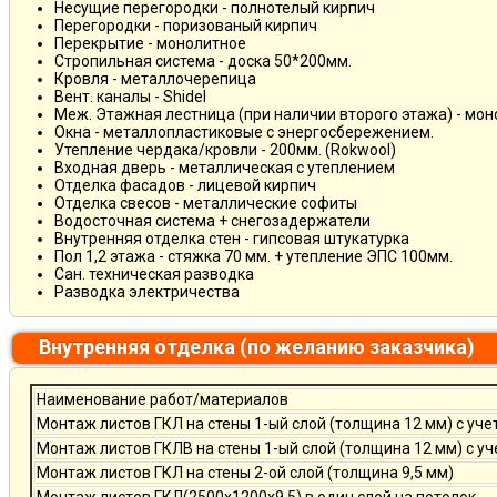
Несущие перегородки - полнотелый кирпич
Перегородки - поризованый кирпич
Перекрытие - монолитное
Стропильная система - доска 50*200мм.
Кровля - металлочерепица
Вент. каналы - Shidel
Меж. Этажная лестница (при наличии второго этажа) - мо
Окна - металлопластиковые с энергосбережением.
Утепление чердака/кровли - 200мм. (Rokwool)
Входная дверь - металлическая с утеплением
Отделка фасадов - лицевой кирпич
Отделка свесов - металлические софиты
Водосточная система + снегозадержатели
Внутренняя отделка стен - гипсовая штукатурка
Пол 1,2 этажа - стяжка 70 мм. + утепление ЭПС 100мм.
Сан. техническая разводка
Разводка электричества
Внутренняя отделка (по желанию заказчика)
Наименование работ/материалов
Монтаж листов ГКЛ на стены 1-ый слой (толщина 12 мм) с уче
Монтаж листов ГКЛВ на стены 1-ый слой (толщина 12 мм) с у
Монтаж листов ГКЛ на стены 2-ой слой (толщина 9,5 мм)